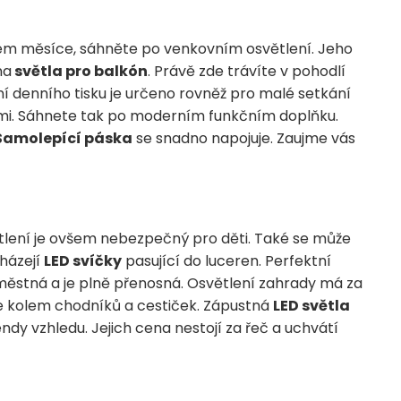
item měsíce, sáhněte po venkovním osvětlení. Jeho
na
světla pro balkón
. Právě zde trávíte v pohodlí
ní denního tisku je určeno rovněž pro malé setkání
skami. Sáhnete tak po moderním funkčním doplňku.
Samolepící páska
se snadno napojuje. Zaujme vás
ětlení je ovšem nebezpečný pro děti. Také se může
cházejí
LED svíčky
pasující do luceren. Perfektní
městná a je plně přenosná. Osvětlení zahrady má za
uje kolem chodníků a cestiček. Zápustná
LED světla
endy vzhledu. Jejich cena nestojí za řeč a uchvátí