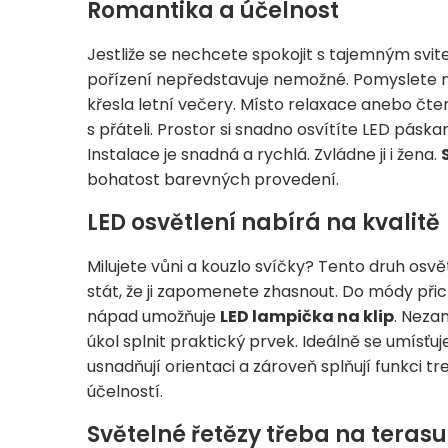
Romantika a účelnost
Jestliže se nechcete spokojit s tajemným sv
pořízení nepředstavuje nemožné. Pomyslete 
křesla letní večery. Místo relaxace anebo čte
s přáteli. Prostor si snadno osvítíte LED pá
Instalace je snadná a rychlá. Zvládne ji i žena.
bohatost barevných provedení.
LED osvětlení nabírá na kvalitě
Milujete vůni a kouzlo svíčky? Tento druh osv
stát, že ji zapomenete zhasnout. Do módy při
nápad umožňuje
LED lampička na klip
. Neza
úkol splnit praktický prvek. Ideálně se umísť
usnadňují orientaci a zároveň splňují funkci tr
účelností.
Světelné řetězy třeba na terasu