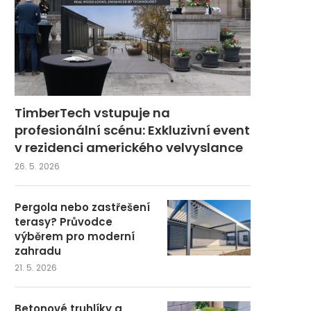
TimberTech vstupuje na
profesionální scénu: Exkluzivní event
v rezidenci amerického velvyslance
26. 5. 2026
Pergola nebo zastřešení
terasy? Průvodce
výběrem pro moderní
zahradu
21. 5. 2026
Betonové truhlíky a