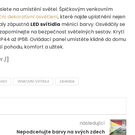
slete na umístění světel. Špičkovým venkovním
ní dekorativní osvětlení
, které najde uplatnění nejen
skaly zápustná
LED svítidla
měnící barvy. Osvědčily se
zapomínejte na bezpečnost světelných sestav. Krytí
P44 až IP68. Ovládací panel umístěte klidně do domu
ší pohodu, komfort a užitek.
‘ /]
RASY
VENKOVNÍ SVÍTIDLA
ZAHRADA
následující
Nepodceňujte barvy na svých zdech