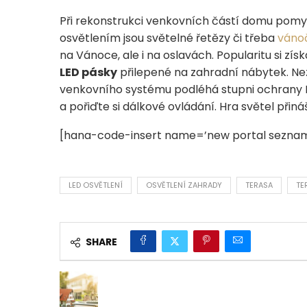
Při rekonstrukci venkovních částí domu pomy
osvětlením jsou světelné řetězy či třeba
vánoč
na Vánoce, ale i na oslavách. Popularitu si zí
LED pásky
přilepené na zahradní nábytek. Ne
venkovního systému podléhá stupni ochrany I
a pořiďte si dálkové ovládání. Hra světel přiná
[hana-code-insert name=’new portal seznam
LED OSVĚTLENÍ
OSVĚTLENÍ ZAHRADY
TERASA
TE
SHARE