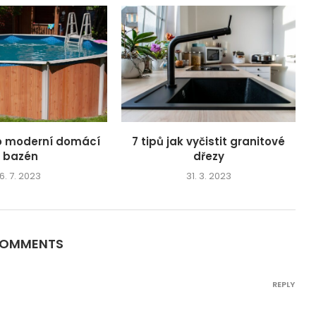
o moderní domácí
7 tipů jak vyčistit granitové
bazén
dřezy
6. 7. 2023
31. 3. 2023
COMMENTS
REPLY