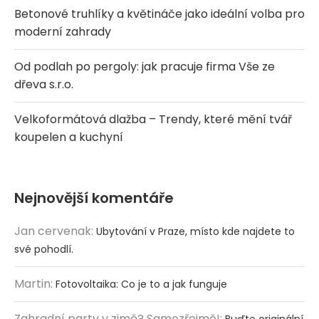
Betonové truhlíky a květináče jako ideální volba pro
moderní zahrady
Od podlah po pergoly: jak pracuje firma Vše ze
dřeva s.r.o.
Velkoformátová dlažba – Trendy, které mění tvář
koupelen a kuchyní
Nejnovější komentáře
Jan cervenak
:
Ubytování v Praze, místo kde najdete to
své pohodlí.
Martin
:
Fotovoltaika: Co je to a jak funguje
Zahradní party v zimě? Samozřejmě!
:
Buďte originální