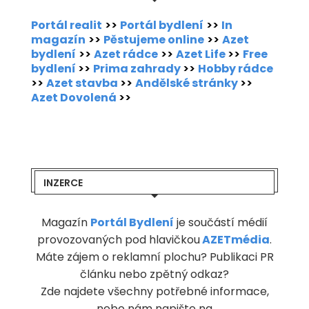
Portál realit
>>
Portál bydlení
>>
In
magazín
>>
Pěstujeme online
>>
Azet
bydlení
>>
Azet rádce
>>
Azet Life
>>
Free
bydlení
>>
Prima zahrady
>>
Hobby rádce
>>
Azet stavba
>>
Andělské stránky
>>
Azet Dovolená
>>
INZERCE
Magazín
Portál Bydlení
je součástí médií
provozovaných pod hlavičkou
AZETmédia
.
Máte zájem o reklamní plochu? Publikaci PR
článku nebo zpětný odkaz?
Zde najdete všechny potřebné informace,
nebo nám napište na