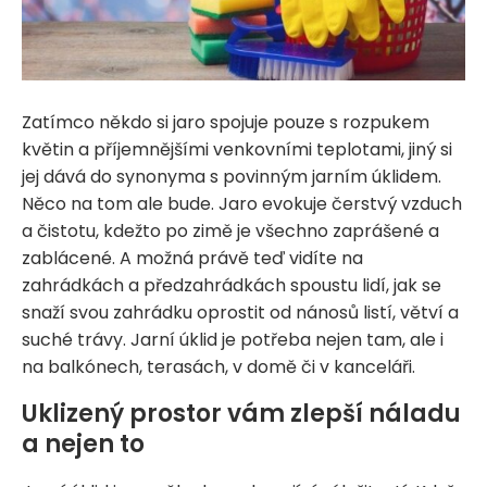
Zatímco někdo si jaro spojuje pouze s rozpukem
květin a příjemnějšími venkovními teplotami, jiný si
jej dává do synonyma s povinným jarním úklidem.
Něco na tom ale bude. Jaro evokuje čerstvý vzduch
a čistotu, kdežto po zimě je všechno zaprášené a
zablácené. A možná právě teď vidíte na
zahrádkách a předzahrádkách spoustu lidí, jak se
snaží svou zahrádku oprostit od nánosů listí, větví a
suché trávy. Jarní úklid je potřeba nejen tam, ale i
na balkónech, terasách, v domě či v kanceláři.
Uklizený prostor vám zlepší náladu
a nejen to