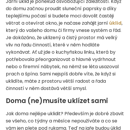
Jarní úklid je poněkud osvobozující záležitostí. Když
do domu začnou proudit sluneční paprsky a díky
teplejšímu počasí si budete moci dovolit častěji
větrat a otevírat okno, je načase zahájit jarní
úklid
,
který do vašeho domu či firmy vnese systém a řád.
Je dokázáno, že uklizený a čistý prostor má velký
vliv na řadu činností, které v něm hodláte
vykonávat. Ať už jde o kuchyňskou linku, která by
potřebovala přeorganizovat a hlavně vydrhnout
nebo o firemní nábytek, na němž se léta usazoval
prach a špína. Sami nejspíš dobře víte, že když si
uklidíte, máte z prostoru větší radost a řada
činností v něm dostává větší smysl.
Doma (ne)musíte uklízet sami
Jak doma nejlépe uklidit? Především je dobré zbavit
se všeho, co týdny a měsíce nepoužíváte a co se
vám jen plete pod rukama. Teď na jaře budou úklid