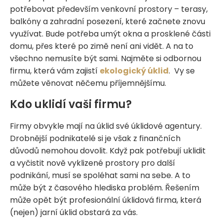
potřebovat především venkovní prostory – terasy,
balkóny a zahradní posezení, které začnete znovu
využívat. Bude potřeba umýt okna a prosklené části
domu, přes které po zimě není ani vidět. A na to
všechno nemusíte být sami. Najměte si odbornou
firmu, která vám zajistí
ekologický úklid
. Vy se
můžete věnovat něčemu příjemnějšímu.
Kdo uklidí vaši firmu?
Firmy obvykle mají na úklid své úklidové agentury.
Drobnější podnikatelé si je však z finančních
důvodů nemohou dovolit. Když pak potřebují uklidit
a vyčistit nově vyklizené prostory pro další
podnikání, musí se spoléhat sami na sebe. A to
může být z časového hlediska problém. Řešením
může opět být profesionální úklidová firma, která
(nejen) jarní úklid obstará za vás.