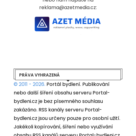
reklama@azetmedia.cz:
PRÁVA VYHRAZENÁ
© 2011 - 2026.
Portál bydlení.
Publikování
nebo další šíření obsahu serveru Portal-
bydleni.cz je bez písemného souhlasu
zakázáno. RSS kanály serveru Portal-
bydleni.cz jsou určeny pouze pro osobní užití.
Jakékoli kopírování, šíření nebo využívání
obsahu RSS kanálů serveru Portal-bydleni.cz