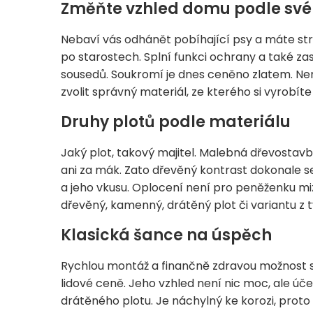
Změňte vzhled domu podle sv
Nebaví vás odhánět pobíhající psy a máte stra
po starostech. Splní funkci ochrany a také z
sousedů. Soukromí je dnes ceněno zlatem. Ne
zvolit správný materiál, ze kterého si vyrobíte
Druhy plotů podle materiálu
Jaký plot, takový majitel. Malebná dřevosta
ani za mák. Zato dřevěný kontrast dokonale s
a jeho vkusu. Oplocení není pro peněženku mi
dřevěný, kamenný, drátěný plot či variantu z t
Klasická šance na úspěch
Rychlou montáž a finančně zdravou možnost slib
lidové ceně. Jeho vzhled není nic moc, ale účel 
drátěného plotu. Je náchylný ke korozi, proto 