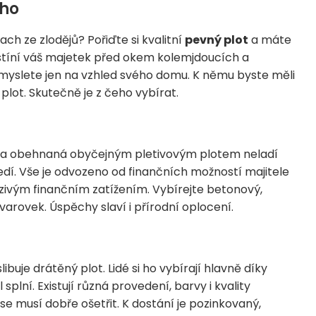
ého
ch ze zlodějů? Pořiďte si kvalitní
pevný plot
a máte
astíní váš majetek před okem kolemjdoucích a
myslete jen na vzhled svého domu. K němu byste měli
 plot. Skutečně je z čeho vybírat.
vba obehnaná obyčejným pletivovým plotem neladí
edí. Vše je odvozeno od finančních možností majitele
zivým finančním zatížením. Vybírejte betonový,
varovek. Úspěchy slaví i přírodní oplocení.
uje drátěný plot. Lidé si ho vybírají hlavně díky
splní. Existují různá provedení, barvy i kvality
se musí dobře ošetřit. K dostání je pozinkovaný,