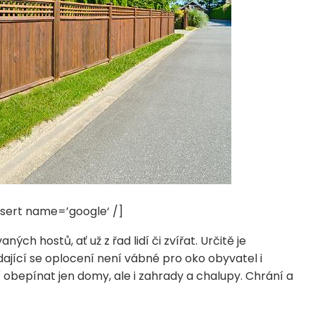
sert name=’google‘ /]
ých hostů, ať už z řad lidí či zvířat. Určitě je
jící se oplocení není vábné pro oko obyvatel i
sí obepínat jen domy, ale i zahrady a chalupy. Chrání a