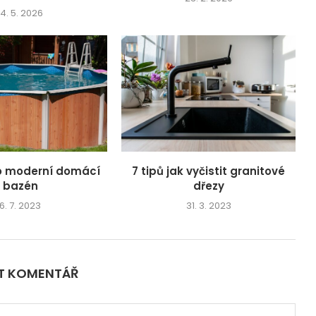
14. 5. 2026
o moderní domácí
7 tipů jak vyčistit granitové
bazén
dřezy
6. 7. 2023
31. 3. 2023
IT KOMENTÁŘ