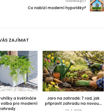
následující
Co nabízí moderní hypotéky?
VÁS ZAJÍMAT
ruhlíky a květináče
Jaro na zahradě: 7 rad, jak
í volba pro moderní
připravit zahradu na novou...
zahrady
23. 2. 2026