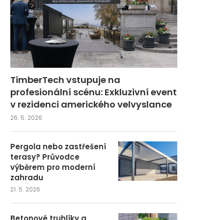
TimberTech vstupuje na
profesionální scénu: Exkluzivní event
v rezidenci amerického velvyslance
26. 5. 2026
Pergola nebo zastřešení
terasy? Průvodce
výběrem pro moderní
zahradu
21. 5. 2026
Betonové truhlíky a