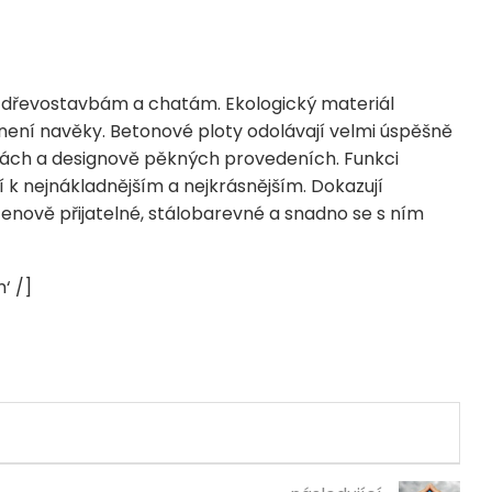
 dřevostavbám a chatám. Ekologický materiál
není navěky. Betonové ploty odolávají velmi úspěšně
avách a designově pěkných provedeních. Funkci
í k nejnákladnějším a nejkrásnějším. Dokazují
 cenově přijatelné, stálobarevné a snadno se s ním
‘ /]