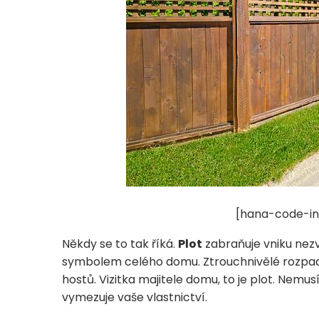
[hana-code-in
Někdy se to tak říká.
Plot
zabraňuje vniku nezvan
symbolem celého domu. Ztrouchnivělé rozpada
hostů. Vizitka majitele domu, to je plot. Nemu
vymezuje vaše vlastnictví.