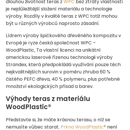
dlouhou životnost teras z
WPC
bez ztráty vlastností
je nejdůležitější složení materiálu a technologie
výroby. Rozdíly v kvalitě teras z WPC totiž mohou
být u různých výrobců naprosto zásadní.
Lídrem výroby špičkového dřevěného kompozitu v
Evropě je ryze česká společnost WPC –
WoodPlastic
.
Ta vlastní licenci na unikátní
americkou laserově řízenou technologii výroby
Strandex, která předpokládá využívání pouze těch
nejkvalitnějších surovin v poměru zhruba 60 %
čistého PEFC dřeva, 40 % polymeru, plus potřebné
množství ekologických přísad a barev.
Výhody teras z materiálu
WoodPlastic®
Představte si, že máte krásnou terasu, o níž se
nemusíte vůbec starat.
Prkna WoodPlastic®
není