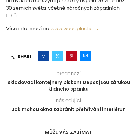
firmy, která se svými produkty uspěla ve více než
30 zemích světa, včetně náročných západních
trhů.
Více informací na
www.woodplastic.cz
SHARE
předchozí
Skladovací kontejnery Diskont Depot jsou zárukou
klidného spánku
následující
Jak mohou okna zabránit přehřívání interiéru?
MŮŽE VÁS ZAJÍMAT