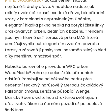
Prkna WoodPlastic®
dokáží věrně imitovat
nejrůznější druhy dřeva. V nabídce najdete jak
reliéfy evokující luxusní exotické dřevo, tak přírodní
vzory v kombinaci s nepravidelným žíháním,
elegantní hladká prkna hebká na dotyk i čisté linky
drážkovaných prken, ideálních k bazénu. Trendem
jsou nyní hlavně širší terasová prkna MAX, která
umožňují vyniknout elegantním vzorům povrchu
terasy a zároveň jí poskytnou nezaměnitelný vzhled
díky menšímu množství spár
.
Nabídka barevného provedení WPC prken
WoodPlastic® zahrnuje celou škálu přírodních
odstínů. Pohybují se od béžového cedru přes
decentní teakový, narůžovělý Merbau, čokoládový
Palisandr, tmavší, seriózně působící Wenge,
klasický Eben s viditelnou strukturou světlejších
dřevitých vláken na černém pozadí až po ocelově
šedý Inox.