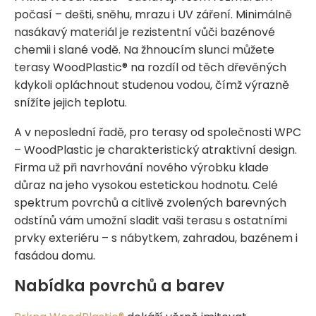
počasí – dešti, sněhu, mrazu i UV záření. Minimálně
nasákavý materiál je rezistentní vůči bazénové
chemii i slané vodě. Na žhnoucím slunci můžete
terasy WoodPlastic® na rozdíl od těch dřevěných
kdykoli opláchnout studenou vodou, čímž výrazně
snížíte jejich teplotu.
A v neposlední řadě, pro terasy od společnosti WPC
– WoodPlastic je charakteristický atraktivní design.
Firma už při navrhování nového výrobku klade
důraz na jeho vysokou estetickou hodnotu. Celé
spektrum povrchů a citlivě zvolených barevných
odstínů vám umožní sladit vaši terasu s ostatními
prvky exteriéru – s nábytkem, zahradou, bazénem i
fasádou domu.
Nabídka povrchů a barev