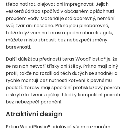
třeba natírat, olejovat ani impregnovat. Jejich
veškerá údržba spočívá v občasném opláchnutí
proudem vody. Materiál je stálobarevný, nemění
svůj tvar ani nešedne. Prkna jsou plnobarevná,
takže když vám na terasu upadne oharek z grilu,
můžete místo zbrousit bez nebezpečí změny
barevnosti.
Další důležitou předností teras WoodPlastic® je, že
se na nich netvoří třísky ani štěpy. Prkna mají plný
profil, takže na rozdíl od těch dutých se snadněji a
rychle montují bez nutnosti kotvení k pevnému
podloží. Terasy mají speciální protiskluzový povrch
a skryté kotvení zajišťuje hladký kompaktní povrch
bez nebezpečí poranění.
Atraktivní design
Prkna WoodPlastic® odolávají všem rozmarům