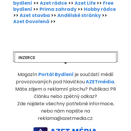
bydlení
>>
Azet rádce
>>
Azet Life
>>
Free
bydlení
>>
Prima zahrady
>>
Hobby rádce
>>
Azet stavba
>>
Andělské stránky
>>
Azet Dovolená
>>
INZERCE
Magazín
Portál Bydlení
je součástí médií
provozovaných pod hlavičkou
AZETmédia
.
Máte zájem o reklamní plochu? Publikaci PR
článku nebo zpětný odkaz?
Zde najdete všechny potřebné informace,
nebo nám napište na
reklama@azetmedia.cz: