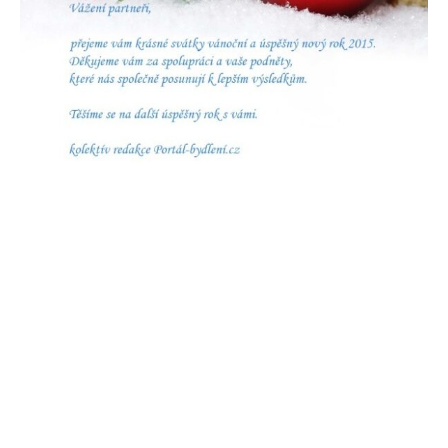
.
.
.
.
.