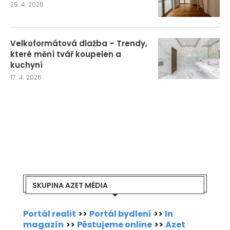
29. 4. 2026
Velkoformátová dlažba – Trendy,
které mění tvář koupelen a
kuchyní
17. 4. 2026
SKUPINA AZET MÉDIA
Portál realit
>>
Portál bydlení
>>
In
magazín
>>
Pěstujeme online
>>
Azet