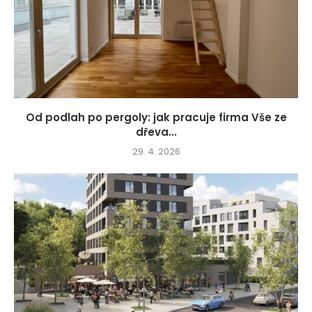
Od podlah po pergoly: jak pracuje firma Vše ze
dřeva...
29. 4. 2026