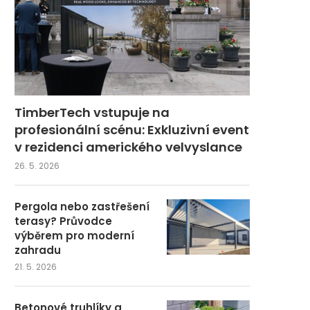
TimberTech vstupuje na
profesionální scénu: Exkluzivní event
v rezidenci amerického velvyslance
26. 5. 2026
Pergola nebo zastřešení
terasy? Průvodce
výběrem pro moderní
zahradu
21. 5. 2026
Betonové truhlíky a