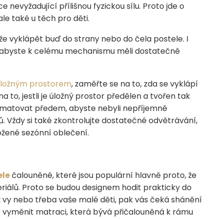
evyžadující přílišnou fyzickou sílu. Proto jde o
le také u těch pro děti.
že vyklápět buď do strany nebo do čela postele. I
e, abyste k celému mechanismu měli dostatečně
 úložným prostorem
, zaměřte se na to, zda se vyklápí
a to, jestli je úložný prostor předělen a tvořen tak
pamatovat předem, abyste nebyli nepříjemně
. Vždy si také zkontrolujte dostatečné odvětrávání,
ožené sezónní oblečení.
ele
čalouněné, které jsou populární hlavně proto, že
riálů. Proto se budou designem hodit prakticky do
 už vy nebo třeba vaše malé děti, pak vás čeká shánění
lze vyměnit matraci, která bývá přičalouněná k rámu