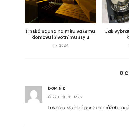
Finská sauna na míru vašemu
Jak vybra
domovu i životnímu stylu
1. 7. 2024
0 
DOMINIK
22. 8. 2018 - 12:25
Levné a kvalitní postele můžete naj