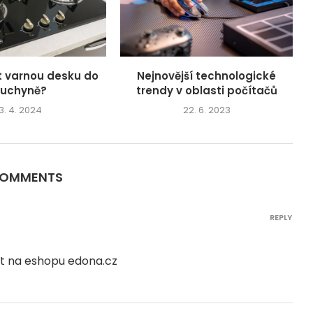
t varnou desku do
Nejnovější technologické
kuchyně?
trendy v oblasti počítačů
3. 4. 2024
22. 6. 2023
COMMENTS
REPLY
ít na eshopu edona.cz