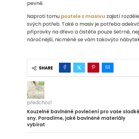
pevně.
Naproti tomu
postele z masivu
zajistí rozdě
svých potřeb. Také o masiv je potřeba adekvá
přípravky na dřevo a čistěte pouze šetrně, nej
náročnější, nicméně se vám takovýto nábytek 
SHARE
předchozí
Kouzelné bavlněné povlečení pro vaše sladk
sny. Poradíme, jaké bavlněné materiály
vybírat