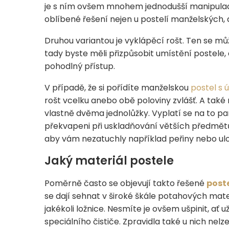
je s ním ovšem mnohem jednodušší manipulace n
oblíbené řešení nejen u postelí manželských, a
Druhou variantou je vyklápěcí rošt. Ten se mů
tady byste měli přizpůsobit umístění postel
pohodlný přístup.
V případě, že si pořídíte manželskou
postel s
rošt vcelku anebo obě poloviny zvlášť. A také n
vlastně dvěma jednolůžky. Vyplatí se na to 
překvapeni při uskladňování větších předmětů
aby vám nezatuchly například peřiny nebo ul
Jaký materiál postele
Poměrně často se objevují takto řešené
post
se dají sehnat v široké škále potahových mate
jakékoli ložnice. Nesmíte je ovšem ušpinit, ať
speciálního čističe. Zpravidla také u nich ne