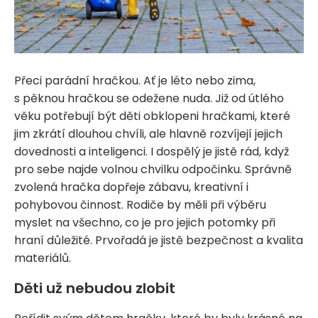
Přeci parádní hračkou. Ať je léto nebo zima,
s pěknou hračkou se odežene nuda. Již od útlého
věku potřebují být děti obklopeni hračkami, které
jim zkrátí dlouhou chvíli, ale hlavně rozvíjejí jejich
dovednosti a inteligenci. I dospělý je jistě rád, když
pro sebe najde volnou chvilku odpočinku. Správně
zvolená hračka dopřeje zábavu, kreativní i
pohybovou činnost. Rodiče by měli při výběru
myslet na všechno, co je pro jejich potomky při
hraní důležité. Prvořadá je jistě bezpečnost a kvalita
materiálů.
Děti už nebudou zlobit