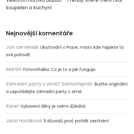
Velkoformátová dlažba – Trendy, které mění tvář
koupelen a kuchyní
Nejnovější komentáře
Jan cervenak
:
Ubytování v Praze, místo kde najdete to
své pohodlí.
Martin
:
Fotovoltaika: Co je to a jak funguje
Zahradní party v zimě? Samozřejmě!
:
Buďte originální
a uspořádejte zahradní party v zimě
Karel
:
Vybavení dílny je velmi důležité
Jana Horáková
:
5 důvodů proč pořídit zastínění