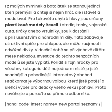
I z malých miminek a batolátek se stanou jedinci,
kteří přemýšlí a chtějí si nejen hrát, ale i stavět a
modelovat. Pro takovéto chytré hlavy jsou určeny
plastikové modely Revell
. Letadla, tanky, vojenská
auta, tiráky anebo vrtulníky, jsou k dostání i
s příslušenstvím a náhradními díly. Tato zábava je
atraktivní spíše pro chlapce, ale může zaujmout i
odvážné dívky. V dnešní době se při výchově dítěte
meze nekladou. Investice do těchto senzačních
modelů se jistě vyplatí. Pořídit si fajn hračky pro
všechny kategorie dětí na jednom místě je jistě
snadnější a pohodlnější. Internetový obchod
Hračkomat je výbornou volbou, která jistě potěší a
ulehčí výběr pro dětičky všeho věku i pohlaví. Proto
neváhejte a poraďte se přímo u odborníka.
[hana-code-insert name=’new portal seznam‘ /]