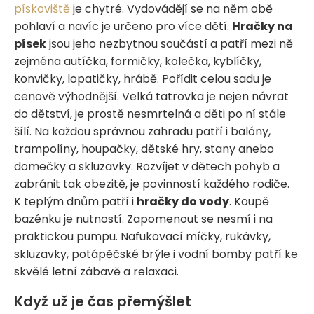
pískoviště
je chytré. Vydovádějí se na něm obě
pohlaví a navíc je určeno pro více dětí.
Hračky na
písek
jsou jeho nezbytnou součástí a patří mezi ně
zejména autíčka, formičky, kolečka, kyblíčky,
konvičky, lopatičky, hrábě. Pořídit celou sadu je
cenově výhodnější. Velká tatrovka je nejen návrat
do dětství, je prostě nesmrtelná a děti po ní stále
šílí. Na každou správnou zahradu patří i balóny,
trampolíny, houpačky, dětské hry, stany anebo
domečky a skluzavky. Rozvíjet v dětech pohyb a
zabránit tak obezitě, je povinností každého rodiče.
K teplým dnům patří i
hračky do vody
. Koupě
bazénku je nutností. Zapomenout se nesmí i na
praktickou pumpu. Nafukovací míčky, rukávky,
skluzavky, potápěčské brýle i vodní bomby patří ke
skvělé letní zábavě a relaxaci.
Když už je čas přemýšlet