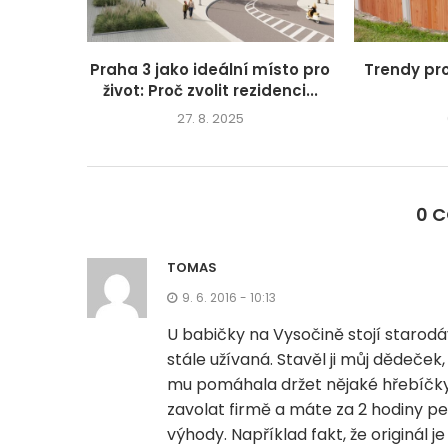
Praha 3 jako ideální místo pro
Trendy pr
život: Proč zvolit rezidenci...
27. 8. 2025
0 
TOMAS
9. 6. 2016 - 10:13
U babičky na Vysočině stojí starod
stále užívaná. Stavěl ji můj dědeček,
mu pomáhala držet nějaké hřebíčky
zavolat firmě a máte za 2 hodiny 
výhody. Například fakt, že originál j