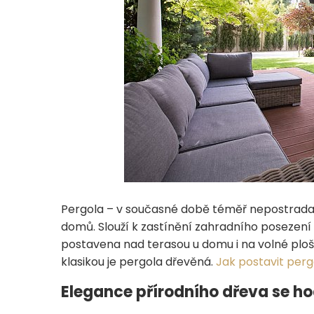
Pergola – v současné době téměř nepostrada
domů. Slouží k zastínění zahradního posezení 
postavena nad terasou u domu i na volné ploše z
klasikou je pergola dřevěná.
Jak postavit perg
Elegance přírodního dřeva se h