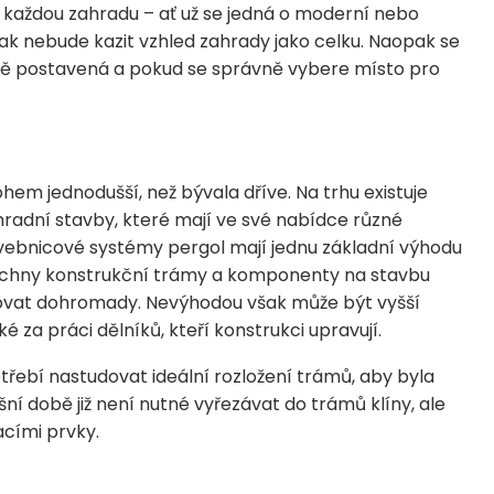
a každou zahradu – ať už se jedná o moderní nebo
jak nebude kazit vzhled zahrady jako celku. Naopak se
ně postavená a pokud se správně vybere místo pro
m jednodušší, než bývala dříve. Na trhu existuje
hradní stavby, které mají ve své nabídce různé
vebnicové systémy pergol mají jednu základní výhodu
Všechny konstrukční trámy a komponenty na stavbu
ontovat dohromady. Nevýhodou však může být vyšší
ké za práci dělníků, kteří konstrukci upravují.
otřebí nastudovat ideální rozložení trámů, aby byla
í době již není nutné vyřezávat do trámů klíny, ale
cími prvky.