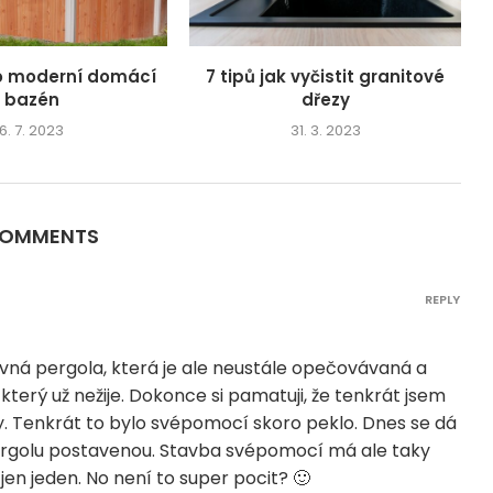
o moderní domácí
7 tipů jak vyčistit granitové
bazén
dřezy
6. 7. 2023
31. 3. 2023
COMMENTS
REPLY
ávná pergola, která je ale neustále opečovávaná a
 který už nežije. Dokonce si pamatuji, že tenkrát jsem
. Tenkrát to bylo svépomocí skoro peklo. Dnes se dá
pergolu postavenou. Stavba svépomocí má ale taky
e jen jeden. No není to super pocit? 🙂