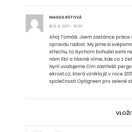
MAGDA RÚTOVÁ
8. 8. 2017 - 16:50
Ahoj Tomáši. Jsem zastánce práce s
opravdu radost. My jsme si svépomoc
střechu, to bychom bohužel sami ned
nám líbí a hlavně víme, kde co z čeh
Nyní uvažujeme čím zastřešit perg
ekrost.cz, která vznikla již v roce 
společnosti Optigreen pro zelené s
VLOŽ