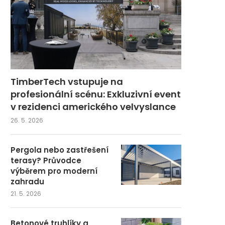
TimberTech vstupuje na
profesionální scénu: Exkluzivní event
v rezidenci amerického velvyslance
26. 5. 2026
Pergola nebo zastřešení
terasy? Průvodce
výběrem pro moderní
zahradu
21. 5. 2026
Betonové truhlíky a