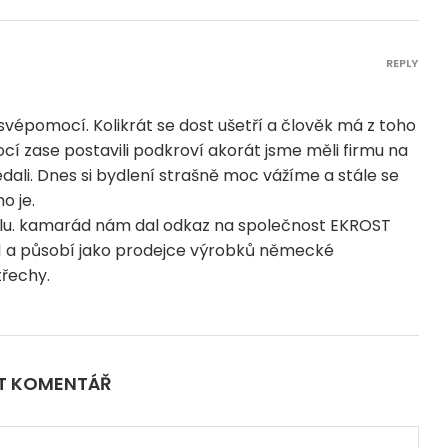
REPLY
vépomocí. Kolikrát se dost ušetří a člověk má z toho
í zase postavili podkroví akorát jsme měli firmu na
ali. Dnes si bydlení strašně moc vážíme a stále se
o je.
olu. kamarád nám dal odkaz na společnost EKROST
2011 a působí jako prodejce výrobků německé
třechy.
IT KOMENTÁŘ