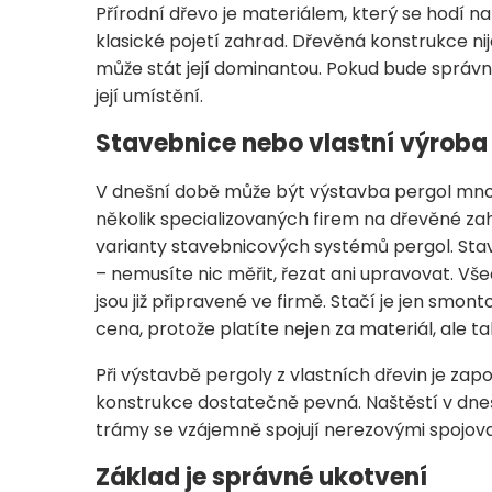
Přírodní dřevo je materiálem, který se hodí n
klasické pojetí zahrad. Dřevěná konstrukce ni
může stát její dominantou. Pokud bude správ
její umístění.
Stavebnice nebo vlastní výroba
V dnešní době může být výstavba pergol mnohe
několik specializovaných firem na dřevěné za
varianty stavebnicových systémů pergol. Sta
– nemusíte nic měřit, řezat ani upravovat. 
jsou již připravené ve firmě. Stačí je jen sm
cena, protože platíte nejen za materiál, ale ta
Při výstavbě pergoly z vlastních dřevin je zap
konstrukce dostatečně pevná. Naštěstí v dnešn
trámy se vzájemně spojují nerezovými spojova
Základ je správné ukotvení