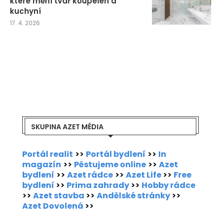
které mění tvář koupelen a
kuchyní
17. 4. 2026
SKUPINA AZET MÉDIA
Portál realit
>>
Portál bydlení
>>
In
magazín
>>
Pěstujeme online
>>
Azet
bydlení
>>
Azet rádce
>>
Azet Life
>>
Free
bydlení
>>
Prima zahrady
>>
Hobby rádce
>>
Azet stavba
>>
Andělské stránky
>>
Azet Dovolená
>>