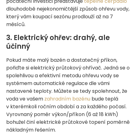
počáteční investici představuje
tepelné čerpadlo
dlouhodobě nejekonomičtější způsob ohřevu vody,
který vám koupací sezónu prodlouží až na 7
měsíců.
3. Elektrický ohřev: drahý, ale
účinný
Pokud máte malý bazén a dostatečný příkon,
pořiďte si elektrický průtokový ohřívač. Jedná se o
spolehlivou a efektivní metodu ohřevu vody se
systémem automatické regulace dle vámi
nastavené teploty. Můžete se tedy spolehnout, že
voda ve vašem
zahradním bazénu
bude teplá
v kterémkoli ročním období a za každého počasí.
Vyrovnaný poměr výkon/příkon (6 až 18 kWh)
bohužel činí elektrické průtokové topení poměrně
nákladným řešením.