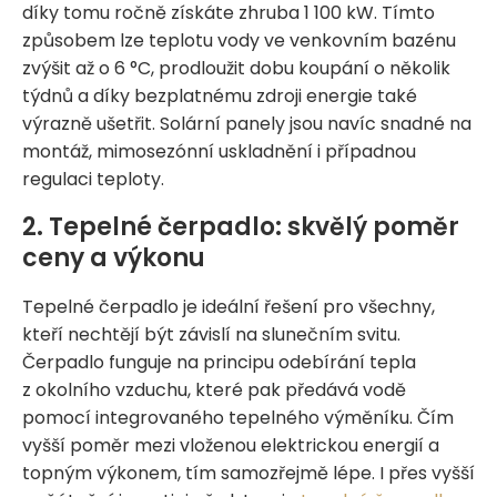
díky tomu ročně získáte zhruba 1 100 kW. Tímto
způsobem lze teplotu vody ve venkovním bazénu
zvýšit až o 6 °C, prodloužit dobu koupání o několik
týdnů a díky bezplatnému zdroji energie také
výrazně ušetřit. Solární panely jsou navíc snadné na
montáž, mimosezónní uskladnění i případnou
regulaci teploty.
2. Tepelné čerpadlo: skvělý poměr
ceny a výkonu
Tepelné čerpadlo je ideální řešení pro všechny,
kteří nechtějí být závislí na slunečním svitu.
Čerpadlo funguje na principu odebírání tepla
z okolního vzduchu, které pak předává vodě
pomocí integrovaného tepelného výměníku. Čím
vyšší poměr mezi vloženou elektrickou energií a
topným výkonem, tím samozřejmě lépe. I přes vyšší