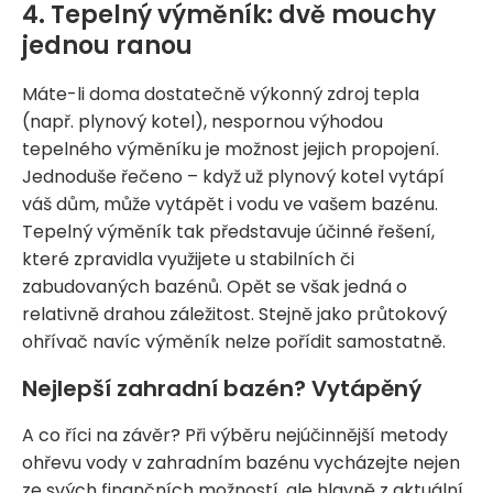
4. Tepelný výměník: dvě mouchy
jednou ranou
Máte-li doma dostatečně výkonný zdroj tepla
(např. plynový kotel), nespornou výhodou
tepelného výměníku je možnost jejich propojení.
Jednoduše řečeno – když už plynový kotel vytápí
váš dům, může vytápět i vodu ve vašem bazénu.
Tepelný výměník tak představuje účinné řešení,
které zpravidla využijete u stabilních či
zabudovaných bazénů. Opět se však jedná o
relativně drahou záležitost. Stejně jako průtokový
ohřívač navíc výměník nelze pořídit samostatně.
Nejlepší zahradní bazén? Vytápěný
A co říci na závěr? Při výběru nejúčinnější metody
ohřevu vody v zahradním bazénu vycházejte nejen
ze svých finančních možností, ale hlavně z aktuální