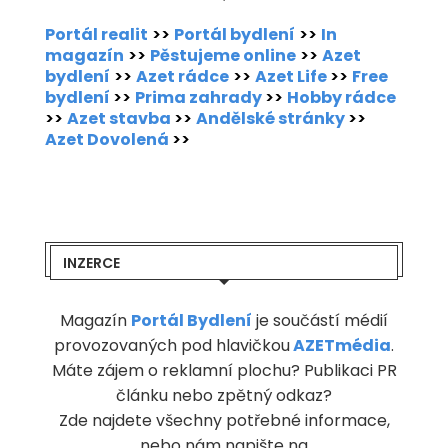
Portál realit
>>
Portál bydlení
>>
In
magazín
>>
Pěstujeme online
>>
Azet
bydlení
>>
Azet rádce
>>
Azet Life
>>
Free
bydlení
>>
Prima zahrady
>>
Hobby rádce
>>
Azet stavba
>>
Andělské stránky
>>
Azet Dovolená
>>
INZERCE
Magazín
Portál Bydlení
je součástí médií
provozovaných pod hlavičkou
AZETmédia
.
Máte zájem o reklamní plochu? Publikaci PR
článku nebo zpětný odkaz?
Zde najdete všechny potřebné informace,
nebo nám napište na