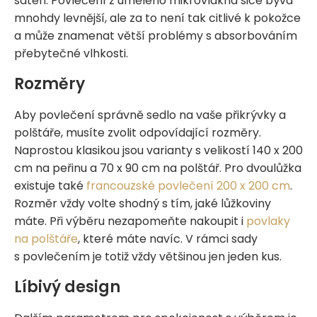
satén. Povlečení z umělého mikrovlákna sice bývá
mnohdy levnější, ale za to není tak citlivé k pokožce
a může znamenat větší problémy s absorbováním
přebytečné vlhkosti.
Rozměry
Aby povlečení správně sedlo na vaše přikrývky a
polštáře, musíte zvolit odpovídající rozměry.
Naprostou klasikou jsou varianty s velikostí 140 x 200
cm na peřinu a 70 x 90 cm na polštář. Pro dvoulůžka
existuje také
francouzské povlečení 200 x 200 cm
.
Rozměr vždy volte shodný s tím, jaké lůžkoviny
máte. Při výběru nezapomeňte nakoupit i
povlaky
na polštáře
, které máte navíc. V rámci sady
s povlečením je totiž vždy většinou jen jeden kus.
Líbivý design