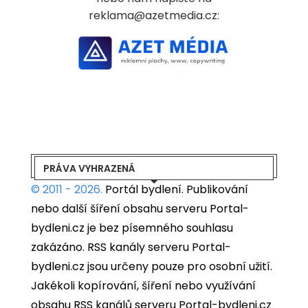
reklama@azetmedia.cz:
PRÁVA VYHRAZENÁ
© 2011 - 2026.
Portál bydlení.
Publikování
nebo další šíření obsahu serveru Portal-
bydleni.cz je bez písemného souhlasu
zakázáno. RSS kanály serveru Portal-
bydleni.cz jsou určeny pouze pro osobní užití.
Jakékoli kopírování, šíření nebo využívání
obsahu RSS kanálů serveru Portal-bydleni.cz