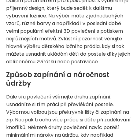
Dalším parametrem pro spokojenost s výběrem je
příjemný design, který bude sedět k dalšímu
vybavení ložnice. Na výběr máte z jednoduchých
vzorů, různé barvy a například i v poslední době
velmi populární efektní 3D povlečení s potiskem
nejrůznějších motivů. Zvláštní pozornost věnujte
hlavně výběru dětského ložního prádla, kdy si tak
můžete usnadnit ukládání dětí do postele díky jejich
oblíbenému zvířátku nebo postavičce.
Způsob zapínání a náročnost
údržby
Dále si u povlečení všímejte druhu zapínání.
Usnadníte si tím práci při převlékání postele.
Výbornou volbou jsou překryvné lišty či zapínání na
zip. Naopak trochu více práce si dáte při zadělávání
knoflíků. Některé druhy povlečení navíc potěší
minimálními nároky na údržbu, kdy například