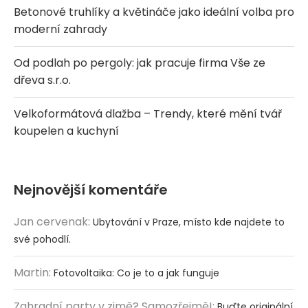
Betonové truhlíky a květináče jako ideální volba pro
moderní zahrady
Od podlah po pergoly: jak pracuje firma Vše ze
dřeva s.r.o.
Velkoformátová dlažba – Trendy, které mění tvář
koupelen a kuchyní
Nejnovější komentáře
Jan cervenak
:
Ubytování v Praze, místo kde najdete to
své pohodlí.
Martin
:
Fotovoltaika: Co je to a jak funguje
Zahradní party v zimě? Samozřejmě!
:
Buďte originální