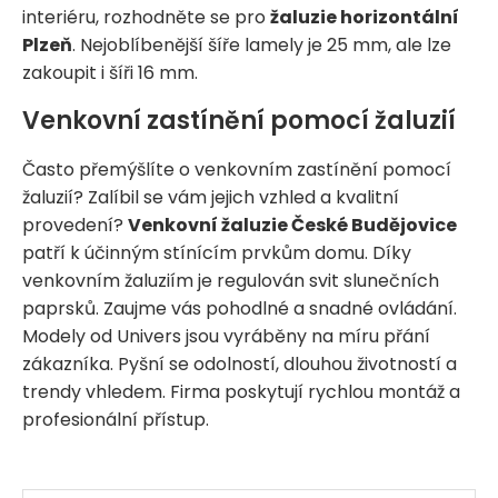
interiéru, rozhodněte se pro
žaluzie horizontální
Plzeň
. Nejoblíbenější šíře lamely je 25 mm, ale lze
zakoupit i šíři 16 mm.
Venkovní zastínění pomocí žaluzií
Často přemýšlíte o venkovním zastínění pomocí
žaluzií? Zalíbil se vám jejich vzhled a kvalitní
provedení?
Venkovní žaluzie České Budějovice
patří k účinným stínícím prvkům domu. Díky
venkovním žaluziím je regulován svit slunečních
paprsků. Zaujme vás pohodlné a snadné ovládání.
Modely od Univers jsou vyráběny na míru přání
zákazníka. Pyšní se odolností, dlouhou životností a
trendy vhledem. Firma poskytují rychlou montáž a
profesionální přístup.