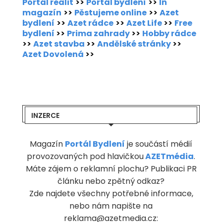
Portál realit
>>
Portál bydlení
>>
In
magazín
>>
Pěstujeme online
>>
Azet
bydlení
>>
Azet rádce
>>
Azet Life
>>
Free
bydlení
>>
Prima zahrady
>>
Hobby rádce
>>
Azet stavba
>>
Andělské stránky
>>
Azet Dovolená
>>
INZERCE
Magazín
Portál Bydlení
je součástí médií
provozovaných pod hlavičkou
AZETmédia
.
Máte zájem o reklamní plochu? Publikaci PR
článku nebo zpětný odkaz?
Zde najdete všechny potřebné informace,
nebo nám napište na
reklama@azetmedia.cz: