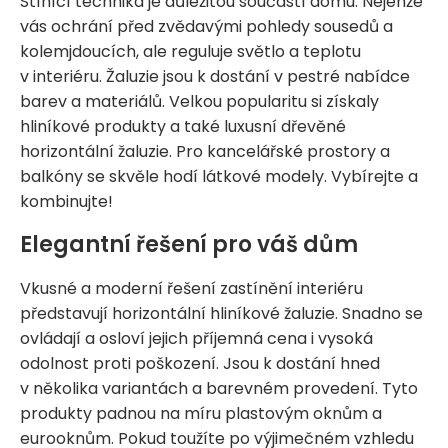
Stínící technika je důležitou součástí domu. Nejenže
vás ochrání před zvědavými pohledy sousedů a
kolemjdoucích, ale reguluje světlo a teplotu
v interiéru. Žaluzie jsou k dostání v pestré nabídce
barev a materiálů. Velkou popularitu si získaly
hliníkové produkty a také luxusní dřevěné
horizontální žaluzie. Pro kancelářské prostory a
balkóny se skvěle hodí látkové modely. Vybírejte a
kombinujte!
Elegantní řešení pro váš dům
Vkusné a moderní řešení zastínění interiéru
představují horizontální hliníkové žaluzie. Snadno se
ovládají a osloví jejich příjemná cena i vysoká
odolnost proti poškození. Jsou k dostání hned
v několika variantách a barevném provedení. Tyto
produkty padnou na míru plastovým oknům a
eurooknům. Pokud toužíte po výjimečném vzhledu