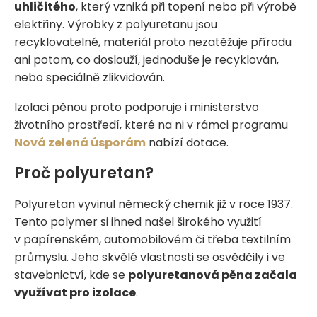
uhličitého
, který vzniká při topení nebo při výrobě
elektřiny. Výrobky z polyuretanu jsou
recyklovatelné, materiál proto nezatěžuje přírodu
ani potom, co doslouží, jednoduše je recyklován,
nebo speciálně zlikvidován.
Izolaci pěnou proto podporuje i ministerstvo
životního prostředí, které na ni v rámci programu
Nová zelená úsporám
nabízí dotace.
Proč polyuretan?
Polyuretan vyvinul německý chemik již v roce 1937.
Tento polymer si ihned našel širokého využití
v papírenském, automobilovém či třeba textilním
průmyslu. Jeho skvělé vlastnosti se osvědčily i ve
stavebnictví, kde se
polyuretanová pěna začala
využívat pro izolace
.