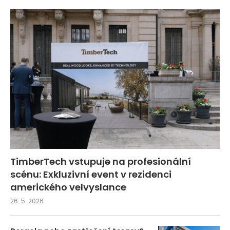
TimberTech vstupuje na profesionální
scénu: Exkluzivní event v rezidenci
amerického velvyslance
26. 5. 2026