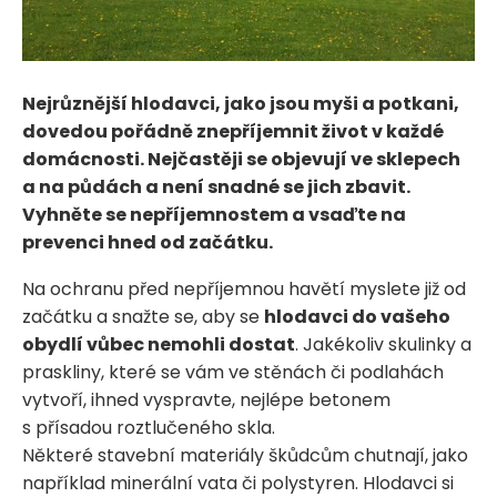
Nejrůznější hlodavci, jako jsou myši a potkani,
dovedou pořádně znepříjemnit život v každé
domácnosti. Nejčastěji se objevují ve sklepech
a na půdách a není snadné se jich zbavit.
Vyhněte se nepříjemnostem a vsaďte na
prevenci hned od začátku.
Na ochranu před nepříjemnou havětí myslete již od
začátku a snažte se, aby se
hlodavci do vašeho
obydlí vůbec nemohli dostat
. Jakékoliv skulinky a
praskliny, které se vám ve stěnách či podlahách
vytvoří, ihned vyspravte, nejlépe betonem
s přísadou roztlučeného skla.
Některé stavební materiály škůdcům chutnají, jako
například minerální vata či polystyren. Hlodavci si