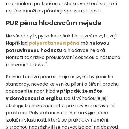
materiálem prokoušou cestičku, ve které se pak i
nadále množí a způsobují spoustu starostí.
PUR pěna hlodavcům nejede
Ne všechny typy izolací však hlodavcům vyhovují.
Například
polyuretanová pěna
má
nulovou
potravinovou hodnotu
a hlodavce neláká.
Nehrozí tak riziko prokusování cestiček a následné
množení hlodavců.
Polyuretanová pěna splňuje nejvyšší hygienické
standardy, nevede ke vzniku plísní a šíření prachu,
což oceníte například
v případě, že máte
v domácnosti alergika
. Další výhodou je její
ekologická nezávadnost a příznivý vliv na životní
prostředí. Polyuretanová pěna má výjimečné
izolační vlastnosti, které se prakticky nemění.
S trochou nadsázky ji lze nazvat izolací na doživotí.