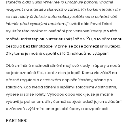
sluneční čidlo Sunis WireFree io umožňuje pohonu vhodně
reagovat na intenzitu slunečního záření. Při horkém letním dni
se tak rolety či žaluzie automaticky zatáhnou a ochrání váš
interiér před vysokými teplotami
,“ uvádí dále Pavel Tekel.
Využitím této možnosti ovládání pro venkovní rolety
je v létě
o
možné udržet teplotu v interiéru nižší až o 9
C, a to přirozenou
cestou a bez klimatizace. V zimě lze zase zamezit úniku tepla.
Díky tomu je možné uspořit až 10 % nákladů na vytápění.
Obě zmíněné možnosti stínění mají své klady i zápory a nedá
se jednoznačně říct, která z nich je lepší. Komu víc záleží na
přesné regulaci a estetickém doplnění fasády, sáhne po
žaluziích. Kdo hledá stínění s lepšími izolačními vlastnostmi,
vybere si spíše rolety. Výhodou obou však je, že je možné
vybavit je pohonem, díky čemuž se zjednoduší jejich ovládání
a zároveň zvýší míra energetické úpory a bezpečnosti.
PARTNER: