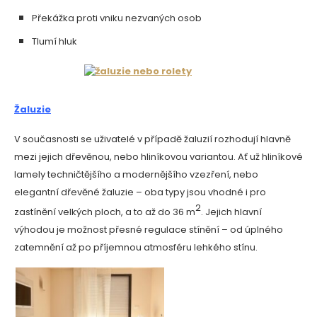
Překážka proti vniku nezvaných osob
Tlumí hluk
Žaluzie
V současnosti se uživatelé v případě žaluzií rozhodují hlavně
mezi jejich dřevěnou, nebo hliníkovou variantou. Ať už hliníkové
lamely techničtějšího a modernějšího vzezření, nebo
elegantní dřevěné žaluzie – oba typy jsou vhodné i pro
2
zastínění velkých ploch, a to až do 36 m
. Jejich hlavní
výhodou je možnost přesné regulace stínění – od úplného
zatemnění až po příjemnou atmosféru lehkého stínu.