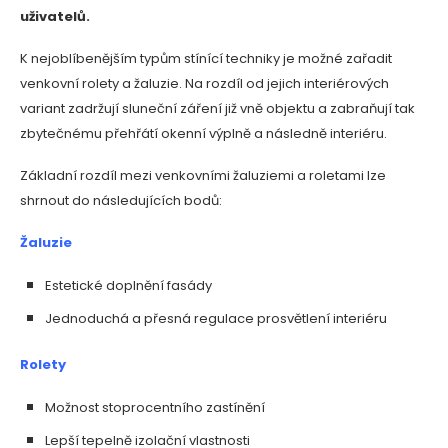
uživatelů.
K nejoblíbenějším typům stínící techniky je možné zařadit
venkovní rolety a žaluzie. Na rozdíl od jejich interiérových
variant zadržují sluneční záření již vně objektu a zabraňují tak
zbytečnému přehřátí okenní výplně a následně interiéru.
Základní rozdíl mezi venkovními žaluziemi a roletami lze
shrnout do následujících bodů:
Žaluzie
Estetické doplnění fasády
Jednoduchá a přesná regulace prosvětlení interiéru
Rolety
Možnost stoprocentního zastínění
Lepší tepelně izolační vlastnosti