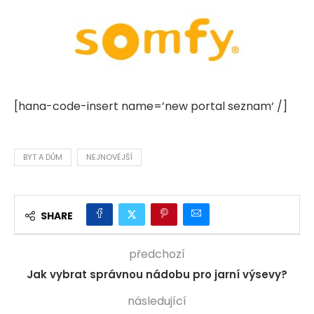
[hana-code-insert name=’new portal seznam‘ /]
BYT A DŮM
NEJNOVĚJŠÍ
SHARE
předchozí
Jak vybrat správnou nádobu pro jarní výsevy?
následující