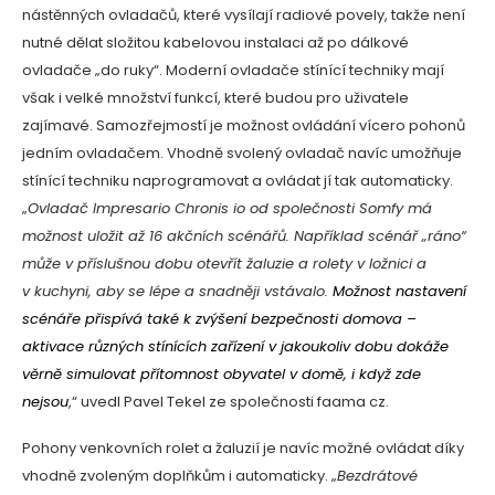
nástěnných ovladačů, které vysílají radiové povely, takže není
nutné dělat složitou kabelovou instalaci až po dálkové
ovladače „do ruky“. Moderní ovladače stínící techniky mají
však i velké množství funkcí, které budou pro uživatele
zajímavé. Samozřejmostí je možnost ovládání vícero pohonů
jedním ovladačem. Vhodně svolený ovladač navíc umožňuje
stínící techniku naprogramovat a ovládat jí tak automaticky.
„
Ovladač Impresario Chronis io od společnosti Somfy má
možnost uložit až 16 akčních scénářů. Například scénář „ráno“
může v příslušnou dobu otevřít žaluzie a rolety v ložnici a
v kuchyni, aby se lépe a snadněji vstávalo.
Možnost nastavení
scénáře přispívá také k zvýšení bezpečnosti domova –
aktivace různých stínících zařízení v jakoukoliv dobu dokáže
věrně simulovat přítomnost obyvatel v domě, i když zde
nejsou
,“ uvedl Pavel Tekel ze společnosti faama cz.
Pohony venkovních rolet a žaluzií je navíc možné ovládat díky
vhodně zvoleným doplňkům i automaticky. „
Bezdrátové