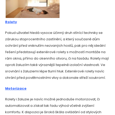
Rolety
Pokud uživatel hledá vysoce účinný druh stínící techniky se
zárukou stoprocentního zastínění, a který současně dům
ochrání před vniknutím nezvaných hostů, pak pro něj ideální
řešení představují exteriérové rolety s možností montáže na
rám okna, přímo do okenního otvoru, či na fasádu. Rolety mají
oproti žaluziím také výraznější tepelně izolační vlastnosti. Ve
srovnání s žaluziemi lépe tlumí hluk. Exteriérové rolety navíc
chrání před povětrnostními vlivy a dokonale střeží soukromí.
Motorizace
Rolety i žaluzie je navíc možné jednoduše motorizovat, či
automatizovat a získat tak řadu výhod včetně zvýšení
komfortu. K dispozici je široká škála ovládání od
stylových