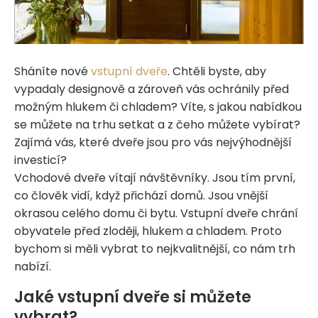
Sháníte nové
vstupní dveře
. Chtěli byste, aby
vypadaly designově a zároveň vás ochránily před
možným hlukem či chladem? Víte, s jakou nabídkou
se můžete na trhu setkat a z čeho můžete vybírat?
Zajímá vás, které dveře jsou pro vás nejvýhodnější
investicí?
Vchodové dveře vítají návštěvníky. Jsou tím první,
co člověk vidí, když přichází domů. Jsou vnější
okrasou celého domu či bytu. Vstupní dveře chrání
obyvatele před zloději, hlukem a chladem. Proto
bychom si měli vybrat to nejkvalitnější, co nám trh
nabízí.
Jaké vstupní dveře si můžete
vybrat?