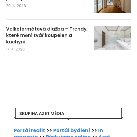
29. 4. 2026
Velkoformátová dlažba – Trendy,
které mění tvář koupelen a
kuchyní
17. 4. 2026
SKUPINA AZET MÉDIA
Portál realit
>>
Portál bydlení
>>
In
magazín
>>
Pěstujeme online
>>
Azet