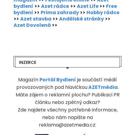
bydlení
>>
Azet rádce
>>
Azet Life
>>
Free
bydlení
>>
Prima zahrady
>>
Hobby rádce
>>
Azet stavba
>>
Andělské stránky
>>
Azet Dovolená
>>
INZERCE
Magazín
Portál Bydlení
je součástí médií
provozovaných pod hlavičkou
AZETmédia
.
Máte zájem o reklamní plochu? Publikaci PR
článku nebo zpětný odkaz?
Zde najdete všechny potřebné informace,
nebo nám napište na
reklama@azetmedia.cz: