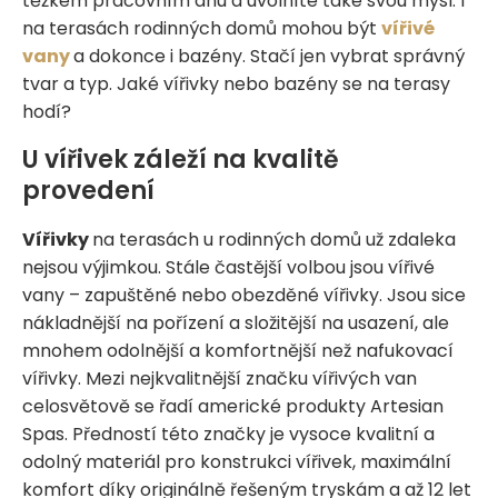
těžkém pracovním dnu a uvolníte také svou mysl. I
na terasách rodinných domů mohou být
vířivé
vany
a dokonce i bazény. Stačí jen vybrat správný
tvar a typ. Jaké vířivky nebo bazény se na terasy
hodí?
U vířivek záleží na kvalitě
provedení
Vířivky
na terasách u rodinných domů už zdaleka
nejsou výjimkou. Stále častější volbou jsou vířivé
vany – zapuštěné nebo obezděné vířivky. Jsou sice
nákladnější na pořízení a složitější na usazení, ale
mnohem odolnější a komfortnější než nafukovací
vířivky. Mezi nejkvalitnější značku vířivých van
celosvětově se řadí americké produkty Artesian
Spas. Předností této značky je vysoce kvalitní a
odolný materiál pro konstrukci vířivek, maximální
komfort díky originálně řešeným tryskám a až 12 let