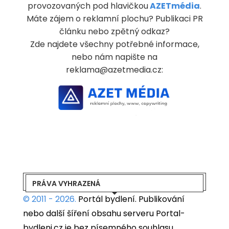
provozovaných pod hlavičkou
AZETmédia
.
Máte zájem o reklamní plochu? Publikaci PR
článku nebo zpětný odkaz?
Zde najdete všechny potřebné informace,
nebo nám napište na
reklama@azetmedia.cz:
PRÁVA VYHRAZENÁ
© 2011 - 2026.
Portál bydlení.
Publikování
nebo další šíření obsahu serveru Portal-
bydleni.cz je bez písemného souhlasu