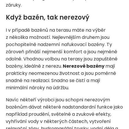
záruky.
Když bazén, tak nerezový
I v případě bazénů na terasu máte na výběr
z několika možností. Nejlevnějším druhem jsou
pochopitelně nadzemní nafukovací bazény. Ty
zároveň přináší nejmenší komfort a jsou nejméně
odolné. Vhodnou volbou na terasy jsou zapuštěné
bazény, ideálně z nerezu.
Nerezové bazény
mají
prakticky neomezenou životnost a jsou poměrně
snadné na realizaci. Snadno se čistí a mají
minimální nároky na údržbu.
Navíc někteří výrobci jsou schopni nerezovým
bazénům dávat některé nadstandardní funkce jako
například proudění, světelné a zvukové efekty,
vyhřívání vody v některých částech, vytvoření
relaxační zóny, hydromasážní trysky, vodní děla a