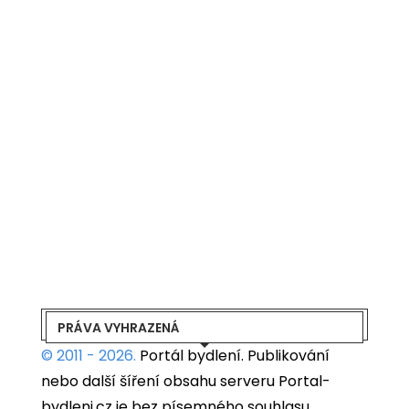
PRÁVA VYHRAZENÁ
© 2011 - 2026.
Portál bydlení.
Publikování
nebo další šíření obsahu serveru Portal-
bydleni.cz je bez písemného souhlasu