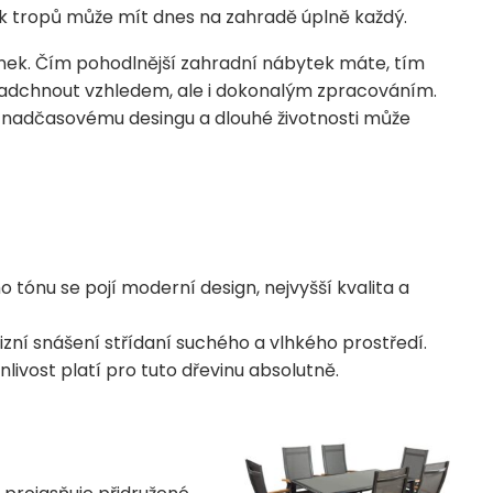
sek tropů může mít dnes na zahradě úplně každý.
inek. Čím pohodlnější zahradní nábytek máte, tím
ěl nadchnout vzhledem, ale i dokonalým zpracováním.
y nadčasovému desingu a dlouhé životnosti může
 tónu se pojí moderní design, nejvyšší kvalita a
izní snášení střídaní suchého a vlhkého prostředí.
livost platí pro tuto dřevinu absolutně.