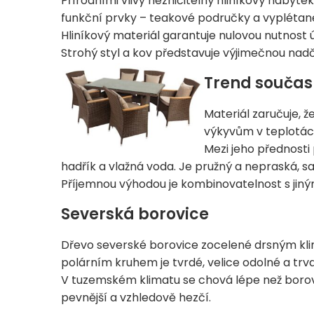
Přírodními vlivy nezničitelný hliníkový nábyte
funkční prvky – teakové područky a vyplétan
Hliníkový materiál garantuje nulovou nutnost 
Strohý styl a kov představuje výjimečnou nad
Trend součas
Materiál zaručuje, ž
výkyvům v teplotác
Mezi jeho přednosti 
hadřík a vlažná voda. Je pružný a nepraská, s
Příjemnou výhodou je kombinovatelnost s jiný
Severská borovice
Dřevo severské borovice zocelené drsným k
polárním kruhem je tvrdé, velice odolné a trva
V tuzemském klimatu se chová lépe než borovi
pevnější a vzhledově hezčí.