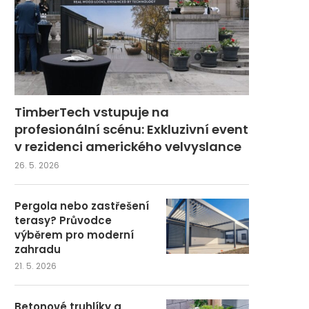
TimberTech vstupuje na
profesionální scénu: Exkluzivní event
v rezidenci amerického velvyslance
26. 5. 2026
Pergola nebo zastřešení
terasy? Průvodce
výběrem pro moderní
zahradu
21. 5. 2026
Betonové truhlíky a