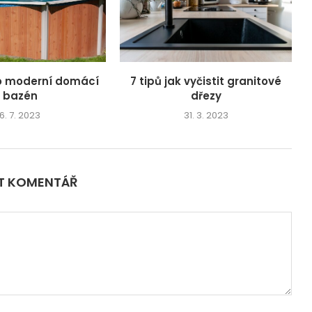
o moderní domácí
7 tipů jak vyčistit granitové
bazén
dřezy
6. 7. 2023
31. 3. 2023
IT KOMENTÁŘ