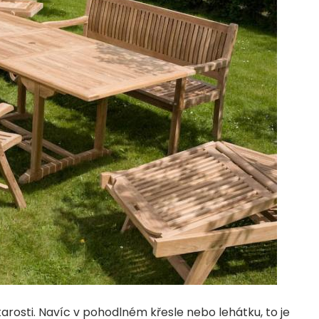
 starosti. Navíc v pohodlném křesle nebo lehátku, to je