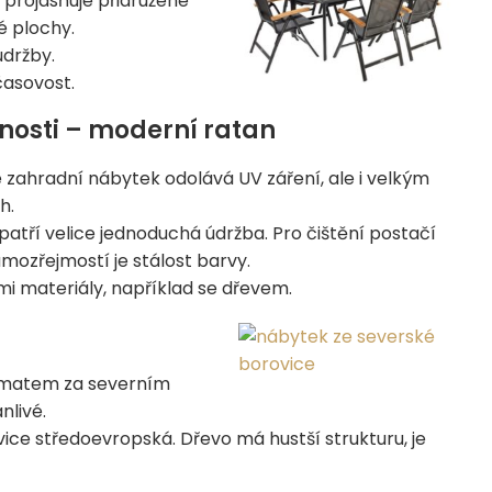
k projasňuje přidružené
é plochy.
údržby.
časovost.
nosti – moderní ratan
e zahradní nábytek odolává UV záření, ale i velkým
h.
patří velice jednoduchá údržba. Pro čištění postačí
amozřejmostí je stálost barvy.
mi materiály, například se dřevem.
limatem za severním
nlivé.
ce středoevropská. Dřevo má hustší strukturu, je