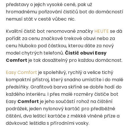
představy o jejich vysoké ceně, pak už
hromadnému pořizování čističů bot do domácností
nemusí stát v cestě vůbec nic.
Kvalitní čistič bot renomované značky
HEUTE
se dá
pořídit za cenu značkové trekové obuvi nebo za
cenu hluboko pod částkou, kterou dáte za nový
model chytrých telefonů.
Čistič obuvi Easy
Comfort
je tak dosažitelný pro každou domácnost.
Easy Comfort
je spolehlivý, rychlý a velice tichý
kompaktní přístroj, který snadno umístíte i do malé
předsíňky. Grafitová barva skříně se dobře hodí do
každého interiéru. I přes malé rozměry čističe bot
Easy
Comfort
je jeho součástí rohož na čištění
podrážek, jeden nylonový kartáč pro předběžné
čištění, dva lešticí kartáče z měkké vlněné příze a
dávkovač leštidla s přírodními vosky.