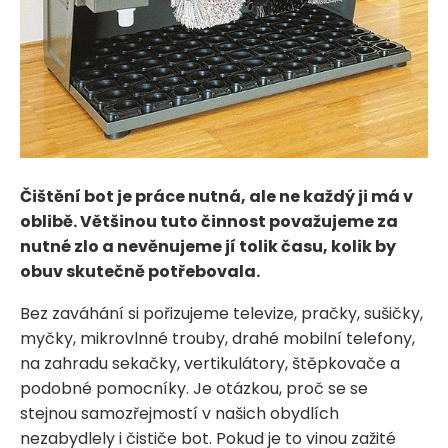
Čištění bot je práce nutná, ale ne každý ji má v
oblibě. Většinou tuto činnost považujeme za
nutné zlo a nevěnujeme jí tolik času, kolik by
obuv skutečně potřebovala.
Bez zaváhání si pořizujeme televize, pračky, sušičky,
myčky, mikrovlnné trouby, drahé mobilní telefony,
na zahradu sekačky, vertikulátory, štěpkovače a
podobné pomocníky. Je otázkou, proč se se
stejnou samozřejmostí v našich obydlích
nezabydlely i čističe bot. Pokud je to vinou zažité