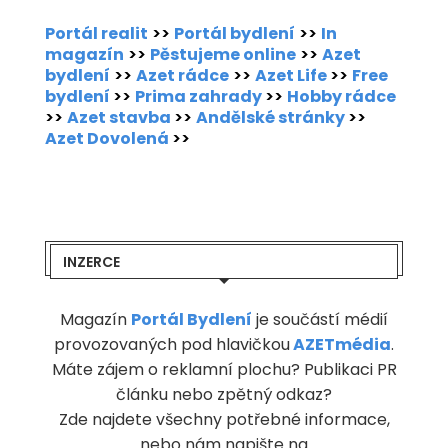
Portál realit
>>
Portál bydlení
>>
In
magazín
>>
Pěstujeme online
>>
Azet
bydlení
>>
Azet rádce
>>
Azet Life
>>
Free
bydlení
>>
Prima zahrady
>>
Hobby rádce
>>
Azet stavba
>>
Andělské stránky
>>
Azet Dovolená
>>
INZERCE
Magazín
Portál Bydlení
je součástí médií
provozovaných pod hlavičkou
AZETmédia
.
Máte zájem o reklamní plochu? Publikaci PR
článku nebo zpětný odkaz?
Zde najdete všechny potřebné informace,
nebo nám napište na