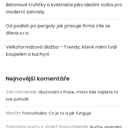
Betonové truhlíky a květináče jako ideální volba pro
moderní zahrady
Od podlah po pergoly: jak pracuje firma Vše ze
dřeva s.r.o.
Velkoformátová dlažba – Trendy, které mění tvář
koupelen a kuchyní
Nejnovější komentáře
Jan cervenak
:
Ubytování v Praze, místo kde najdete to
své pohodlí.
Martin
:
Fotovoltaika: Co je to a jak funguje
Zahradní party v zimě? Samozřejmě!
:
Buďte originální