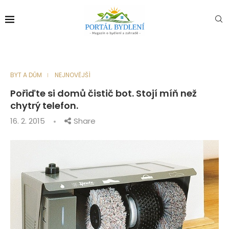
BYT A DŮM
NEJNOVĚJŠÍ
Pořiďte si domů čistič bot. Stojí míň než
chytrý telefon.
16. 2. 2015
Share