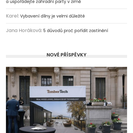
a uspořádejte zahradní party v zimě
Karel
:
Vybavení dílny je velmi důležité
Jana Horáková
:
5 důvodů proč pořídit zastínění
NOVÉ PŘÍSPĚVKY