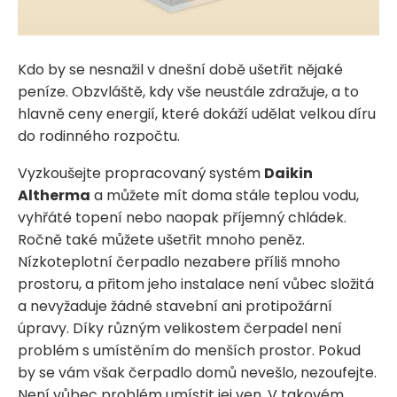
Kdo by se nesnažil v dnešní době ušetřit nějaké
peníze. Obzvláště, kdy vše neustále zdražuje, a to
hlavně ceny energií, které dokáží udělat velkou díru
do rodinného rozpočtu.
Vyzkoušejte propracovaný systém
Daikin
Altherma
a můžete mít doma stále teplou vodu,
vyhřáté topení nebo naopak příjemný chládek.
Ročně také můžete ušetřit mnoho peněz.
Nízkoteplotní čerpadlo nezabere příliš mnoho
prostoru, a přitom jeho instalace není vůbec složitá
a nevyžaduje žádné stavební ani protipožární
úpravy. Díky různým velikostem čerpadel není
problém s umístěním do menších prostor. Pokud
by se vám však čerpadlo domů nevešlo, nezoufejte.
Není vůbec problém umístit jej ven. V takovém