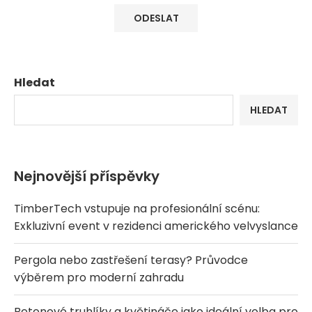
Hledat
HLEDAT
Nejnovější příspěvky
TimberTech vstupuje na profesionální scénu:
Exkluzivní event v rezidenci amerického velvyslance
Pergola nebo zastřešení terasy? Průvodce
výběrem pro moderní zahradu
Betonové truhlíky a květináče jako ideální volba pro