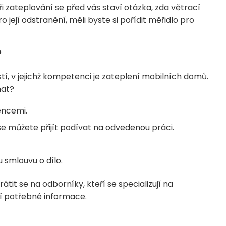
i zateplování se před vás staví otázka, zda větrací
o její odstranění, měli byste si pořídit měřidlo pro
?
, v jejichž kompetenci je zateplení mobilních domů.
nat?
encemi.
se můžete přijít podívat na odvedenou práci.
 smlouvu o dílo.
átit se na odborníky, kteří se specializují na
í potřebné informace.