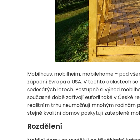
Mobilhaus, mobilheim, mobilehome – pod vše
západní Evropa a USA. V těchto oblastech se 
šedesátých letech. Postupně si výhod mobilh
současné době zažívají euforii také v České 
realitním trhu neumožňují mnohým rodinám poří
stejně kvalitní domov poskytují zateplené mo
Rozdělení