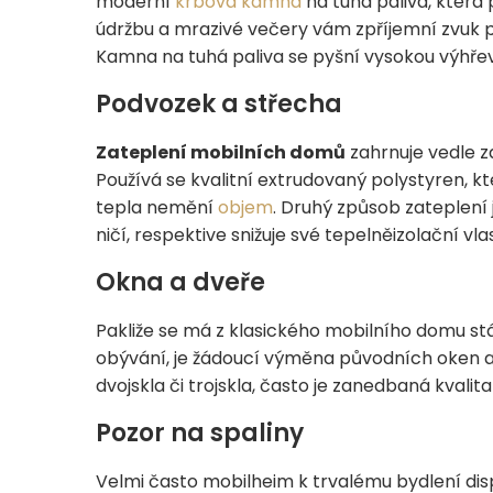
moderní
krbová kamna
na tuhá paliva, která 
údržbu a mrazivé večery vám zpříjemní zvuk p
Kamna na tuhá paliva se pyšní vysokou výhřevn
Podvozek a střecha
Zateplení mobilních domů
zahrnuje vedle z
Používá se kvalitní extrudovaný polystyren, k
tepla nemění
objem
. Druhý způsob zateplení 
ničí, respektive snižuje své tepelněizolační vla
Okna a dveře
Pakliže se má z klasického mobilního domu st
obývání, je žádoucí výměna původních oken a
dvojskla či trojskla, často je zanedbaná kvali
Pozor na spaliny
Velmi často mobilheim k trvalému bydlení dis