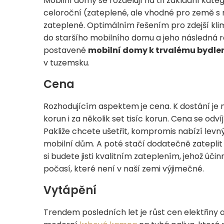
Mobilní domy se rozdělují na tři základní kat
celoroční (zateplené, ale vhodné pro země s 
zateplené. Optimálním řešením pro zdejší klima
do staršího mobilního domu a jeho následná re
postavené
mobilní domy k trvalému bydle
v tuzemsku.
Cena
Rozhodujícím aspektem je cena. K dostání je m
korun i za několik set tisíc korun. Cena se odv
Pakliže chcete ušetřit, kompromis nabízí lev
mobilní dům. A poté stačí dodatečně zateplit 
si budete jisti kvalitním zateplením, jehož ú
počasí, které není v naší zemi výjimečné.
Vytápění
Trendem posledních let je růst cen elektřiny a