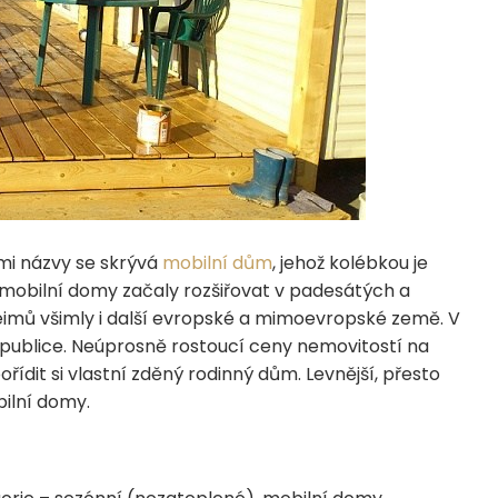
mi názvy se skrývá
mobilní dům
, jehož kolébkou je
mobilní domy začaly rozšiřovat v padesátých a
eimů všimly i další evropské a mimoevropské země. V
republice. Neúprosně rostoucí ceny nemovitostí na
dit si vlastní zděný rodinný dům. Levnější, přesto
bilní domy.