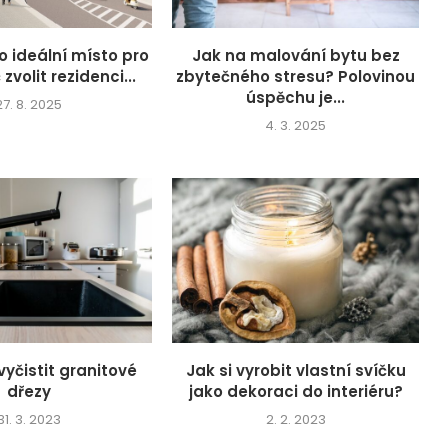
o ideální místo pro
Jak na malování bytu bez
 zvolit rezidenci...
zbytečného stresu? Polovinou
úspěchu je...
27. 8. 2025
4. 3. 2025
 vyčistit granitové
Jak si vyrobit vlastní svíčku
dřezy
jako dekoraci do interiéru?
31. 3. 2023
2. 2. 2023