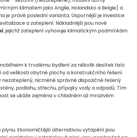
egorie – sezónní (nezateplené), mobilní domy
mírným klimatem jako Anglie, Holandsko a Belgie) a
 je právě poslední varianta. Úspornější je investice
vitalizace a zateplení. Nákladnější jsou nově
ní
, jejichž zateplení vyhovuje klimatickým podmínkám
obilheim k trvalému bydlení za několik desítek tisíc
íjí od velikosti obytné plochy a konstrukčního řešení.
ný nezateplený, nicméně správně dispozičně řešený
stěny, podlahu, střechu, přípojky vody a odpadů. Tím
činnost se ukáže zejména v chladném až mrazivém
 plynu. Ekonomičtější alternativou vytápění jsou