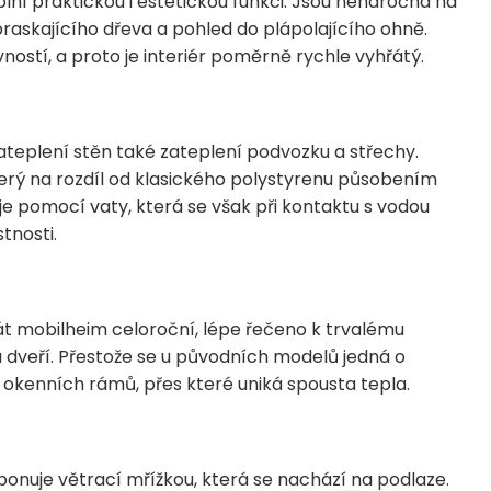
plní praktickou i estetickou funkci. Jsou nenáročná na
raskajícího dřeva a pohled do plápolajícího ohně.
ostí, a proto je interiér poměrně rychle vyhřátý.
ateplení stěn také zateplení podvozku a střechy.
terý na rozdíl od klasického polystyrenu působením
je pomocí vaty, která se však při kontaktu s vodou
stnosti.
át mobilheim celoroční, lépe řečeno k trvalému
 dveří. Přestože se u původních modelů jedná o
ta okenních rámů, přes které uniká spousta tepla.
ponuje větrací mřížkou, která se nachází na podlaze.