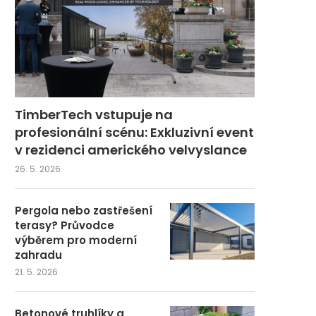
TimberTech vstupuje na
profesionální scénu: Exkluzivní event
v rezidenci amerického velvyslance
26. 5. 2026
Pergola nebo zastřešení
terasy? Průvodce
výběrem pro moderní
zahradu
21. 5. 2026
Betonové truhlíky a