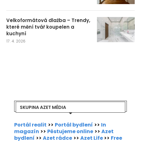
Velkoformátová dlažba – Trendy,
které mění tvář koupelen a
kuchyní
17. 4. 2026
SKUPINA AZET MÉDIA
Portál realit
>>
Portál bydlení
>>
In
magazín
>>
Pěstujeme online
>>
Azet
bydlení
>>
Azet rádce
>>
Azet Life
>>
Free