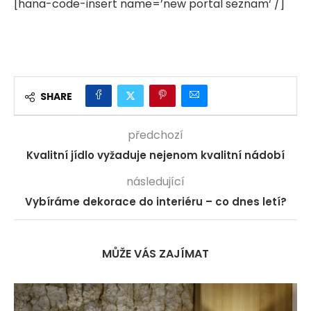
[hana-code-insert name=’new portal seznam‘ /]
SHARE
předchozí
Kvalitní jídlo vyžaduje nejenom kvalitní nádobí
následující
Vybíráme dekorace do interiéru – co dnes letí?
MŮŽE VÁS ZAJÍMAT