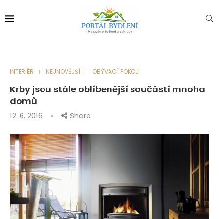
INTERIÉR
NEJNOVĚJŠÍ
OBÝVACÍ POKOJ
Krby jsou stále oblíbenější součástí mnoha
domů
12. 6. 2016
Share