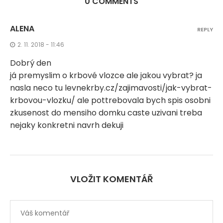
0 COMMENTS
ALENA
REPLY
2. 11. 2018 - 11:46
Dobrý den
já premyslim o krbové vlozce ale jakou vybrat? ja
nasla neco tu levnekrby.cz/zajimavosti/jak-vybrat-
krbovou-vlozku/ ale pottrebovala bych spis osobni
zkusenost do mensiho domku caste uzivani treba
nejaky konkretni navrh dekuji
VLOŽIT KOMENTÁŘ