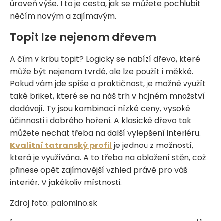
úroveň výše. I to je cesta, jak se můžete pochlubit
něčím novým a zajímavým.
Topit lze nejenom dřevem
A čím v krbu topit? Logicky se nabízí dřevo, které
může být nejenom tvrdé, ale lze použít i měkké.
Pokud vám jde spíše o praktičnost, je možné využít
také briket, které se na náš trh v hojném množství
dodávají. Ty jsou kombinací nízké ceny, vysoké
účinnosti i dobrého hoření. A klasické dřevo tak
můžete nechat třeba na další vylepšení interiéru.
Kvalitní tatranský profil
je jednou z možností,
která je využívána. A to třeba na obložení stěn, což
přinese opět zajímavější vzhled právě pro váš
interiér. V jakékoliv místnosti.
Zdroj foto: palomino.sk