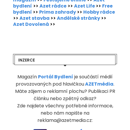
bydlení
>>
Azet rádce
>>
Azet Life
>>
Free
bydlení
>>
Prima zahrady
>>
Hobby rádce
>>
Azet stavba
>>
Andělské stránky
>>
Azet Dovolená
>>
INZERCE
Magazín
Portál Bydlení
je součástí médií
provozovaných pod hlavičkou
AZETmédia
.
Máte zájem o reklamní plochu? Publikaci PR
článku nebo zpětný odkaz?
Zde najdete všechny potřebné informace,
nebo nám napište na
reklama@azetmedia.cz: