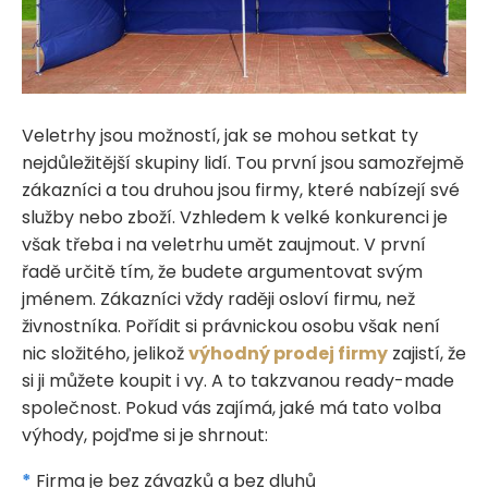
Veletrhy jsou možností, jak se mohou setkat ty
nejdůležitější skupiny lidí. Tou první jsou samozřejmě
zákazníci a tou druhou jsou firmy, které nabízejí své
služby nebo zboží. Vzhledem k velké konkurenci je
však třeba i na veletrhu umět zaujmout. V první
řadě určitě tím, že budete argumentovat svým
jménem. Zákazníci vždy raději osloví firmu, než
živnostníka. Pořídit si právnickou osobu však není
nic složitého, jelikož
výhodný prodej firmy
zajistí, že
si ji můžete koupit i vy. A to takzvanou ready-made
společnost. Pokud vás zajímá, jaké má tato volba
výhody, pojďme si je shrnout:
*
Firma je bez závazků a bez dluhů