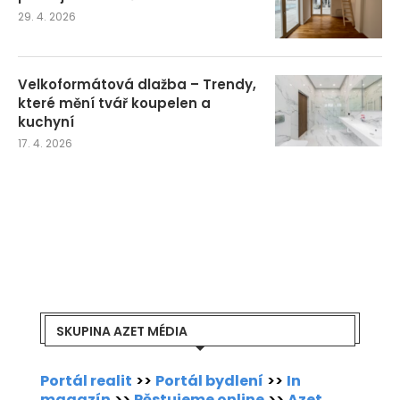
29. 4. 2026
Velkoformátová dlažba – Trendy,
které mění tvář koupelen a
kuchyní
17. 4. 2026
SKUPINA AZET MÉDIA
Portál realit
>>
Portál bydlení
>>
In
magazín
>>
Pěstujeme online
>>
Azet