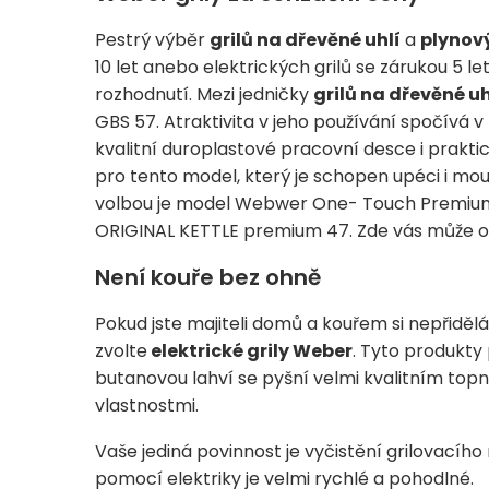
Pestrý výběr
grilů na dřevěné uhlí
a
plynov
10 let anebo elektrických grilů se zárukou 5 l
rozhodnutí. Mezi jedničky
grilů na dřevěné uh
GBS 57. Atraktivita v jeho používání spočívá 
kvalitní duroplastové pracovní desce i prakti
pro tento model, který je schopen upéci i mou
volbou je model Webwer One- Touch Premium
ORIGINAL KETTLE premium 47. Zde vás může osl
Není kouře bez ohně
Pokud jste majiteli domů a kouřem si nepřidě
zvolte
elektrické grily Weber
. Tyto produkt
butanovou lahví se pyšní velmi kvalitním top
vlastnostmi.
Vaše jediná povinnost je vyčistění grilovacího r
pomocí elektriky je velmi rychlé a pohodlné.