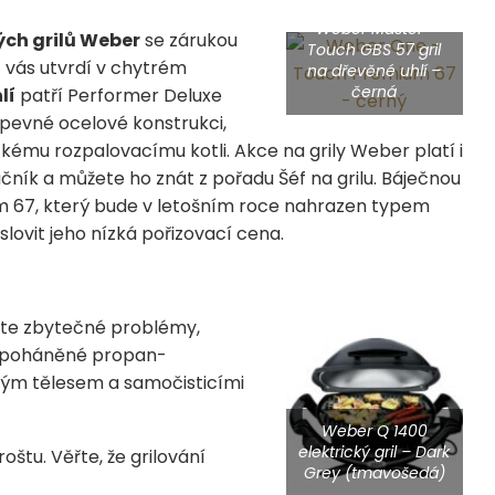
Weber Master-
ých grilů Weber
se zárukou
Touch GBS 57 gril
et vás utvrdí v chytrém
na dřevěné uhlí –
černá
lí
patří Performer Deluxe
v pevné ocelové konstrukci,
ckému rozpalovacímu kotli. Akce na grily Weber platí i
čník a můžete ho znát z pořadu Šéf na grilu. Báječnou
 67, který bude v letošním roce nahrazen typem
ovit jeho nízká pořizovací cena.
láte zbytečné problémy,
y poháněné propan-
ným tělesem a samočisticími
Weber Q 1400
elektrický gril – Dark
oštu. Věřte, že grilování
Grey (tmavošedá)