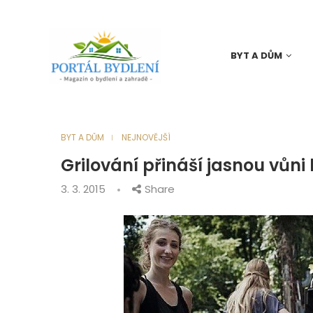
BYT A DŮM
BYT A DŮM
NEJNOVĚJŠÍ
Grilování přináší jasnou vůni 
3. 3. 2015
Share