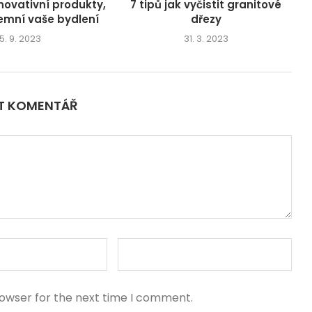
inovativní produkty,
7 tipů jak vyčistit granitové
jemní vaše bydlení
dřezy
5. 9. 2023
31. 3. 2023
IT KOMENTÁŘ
rowser for the next time I comment.