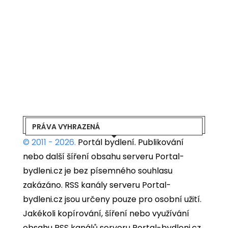
PRÁVA VYHRAZENÁ
© 2011 - 2026.
Portál bydlení.
Publikování
nebo další šíření obsahu serveru Portal-
bydleni.cz je bez písemného souhlasu
zakázáno. RSS kanály serveru Portal-
bydleni.cz jsou určeny pouze pro osobní užití.
Jakékoli kopírování, šíření nebo využívání
obsahu RSS kanálů serveru Portal-bydleni.cz