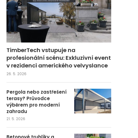
TimberTech vstupuje na
profesionální scénu: Exkluzivní event
v rezidenci amerického velvyslance
26. 5. 2026
Pergola nebo zastřešení
terasy? Průvodce
výběrem pro moderní
zahradu
21. 5. 2026
Betonové truhlíky a