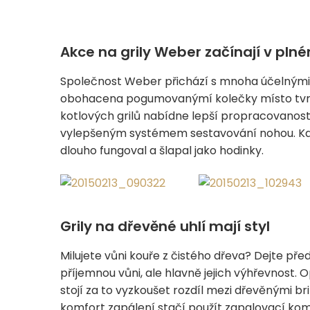
Akce na grily Weber začínají v pl
Společnost Weber přichází s mnoha účelnými z
obohacena pogumovanýmí kolečky místo tvrd
kotlových grilů nabídne lepší propracovanos
vylepšeným systémem sestavování nohou. Každý
dlouho fungoval a šlapal jako hodinky.
Grily na dřevěné uhlí mají styl
Milujete vůni kouře z čistého dřeva? Dejte př
příjemnou vůni, ale hlavně jejich výhřevnost. 
stojí za to vyzkoušet rozdíl mezi dřevěnými b
komfort zapálení stačí použít zapalovací ko