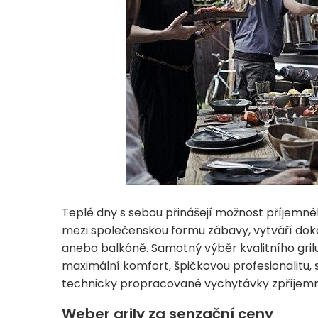
Teplé dny s sebou přinášejí možnost příjemné
mezi společenskou formu zábavy, vytváří dok
anebo balkóně. Samotný výběr kvalitního gri
maximální komfort, špičkovou profesionalitu, s
technicky propracované vychytávky zpříjemn
Weber grily za senzační ceny