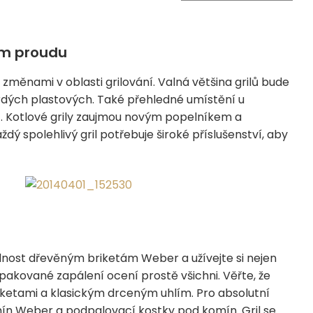
ném proudu
měnami v oblasti grilování. Valná většina grilů bude
ých plastových. Také přehledné umístění u
t. Kotlové grily zaujmou novým popelníkem a
 spolehlivý gril potřebuje široké příslušenství, aby
ednost dřevěným briketám Weber a užívejte si nejen
Opakované zapálení ocení prostě všichni. Věřte, že
riketami a klasickým drceným uhlím. Pro absolutní
mín Weber a podpalovací kostky pod komín. Gril se