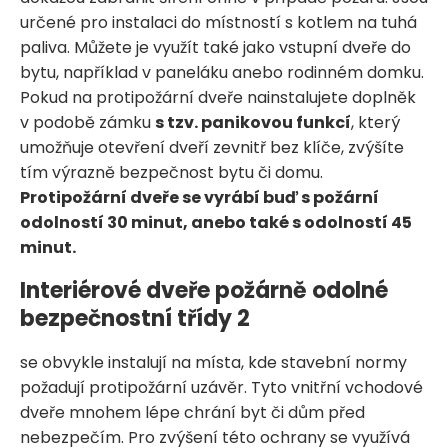
určené pro instalaci do místností s kotlem na tuhá
paliva. Můžete je využít také jako vstupní dveře do
bytu, například v paneláku anebo rodinném domku.
Pokud na protipožární dveře nainstalujete doplněk
v podobě zámku
s tzv. panikovou funkcí
, který
umožňuje otevření dveří zevnitř bez klíče, zvýšíte
tím výrazně bezpečnost bytu či domu.
Protipožární dveře se vyrábí buď s požární
odolností 30 minut, anebo také s odolností 45
minut.
Interiérové dveře požárně odolné
bezpečnostní třídy 2
se obvykle instalují na místa, kde stavební normy
požadují protipožární uzávěr. Tyto vnitřní vchodové
dveře mnohem lépe chrání byt či dům před
nebezpečím. Pro zvýšení této ochrany se využívá