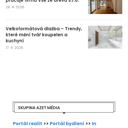
pracuje firma Vše ze dřeva s.r.o.
29. 4. 2026
Velkoformátová dlažba – Trendy,
které mění tvář koupelen a
kuchyní
17. 4. 2026
SKUPINA AZET MÉDIA
Portál realit
>>
Portál bydlení
>>
In