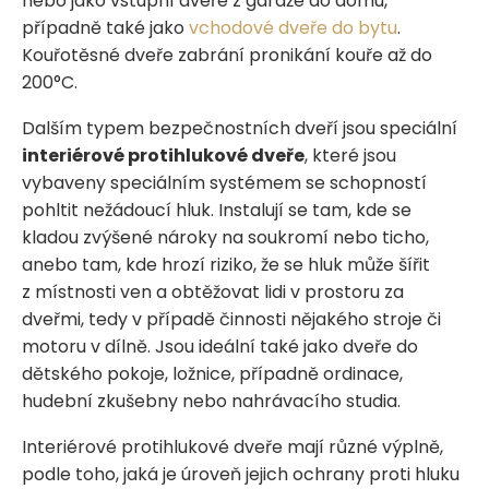
nebo jako vstupní dveře z garáže do domu,
případně také jako
vchodové dveře do bytu
.
Kouřotěsné dveře zabrání pronikání kouře až do
200°C.
Dalším typem bezpečnostních dveří jsou speciální
interiérové protihlukové dveře
, které jsou
vybaveny speciálním systémem se schopností
pohltit nežádoucí hluk. Instalují se tam, kde se
kladou zvýšené nároky na soukromí nebo ticho,
anebo tam, kde hrozí riziko, že se hluk může šířit
z místnosti ven a obtěžovat lidi v prostoru za
dveřmi, tedy v případě činnosti nějakého stroje či
motoru v dílně. Jsou ideální také jako dveře do
dětského pokoje, ložnice, případně ordinace,
hudební zkušebny nebo nahrávacího studia.
Interiérové protihlukové dveře mají různé výplně,
podle toho, jaká je úroveň jejich ochrany proti hluku