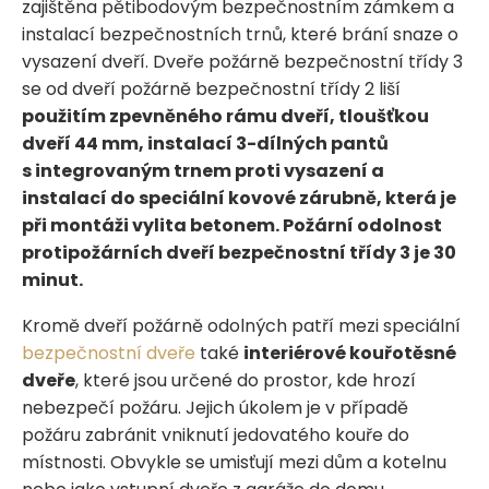
zajištěna pětibodovým bezpečnostním zámkem a
instalací bezpečnostních trnů, které brání snaze o
vysazení dveří. Dveře požárně bezpečnostní třídy 3
se od dveří požárně bezpečnostní třídy 2 liší
použitím zpevněného rámu dveří, tloušťkou
dveří 44 mm, instalací 3-dílných pantů
s integrovaným trnem proti vysazení a
instalací do speciální kovové zárubně, která je
při montáži vylita betonem. Požární odolnost
protipožárních dveří bezpečnostní třídy 3 je 30
minut.
Kromě dveří požárně odolných patří mezi speciální
bezpečnostní dveře
také
interiérové kouřotěsné
dveře
, které jsou určené do prostor, kde hrozí
nebezpečí požáru. Jejich úkolem je v případě
požáru zabránit vniknutí jedovatého kouře do
místnosti. Obvykle se umisťují mezi dům a kotelnu