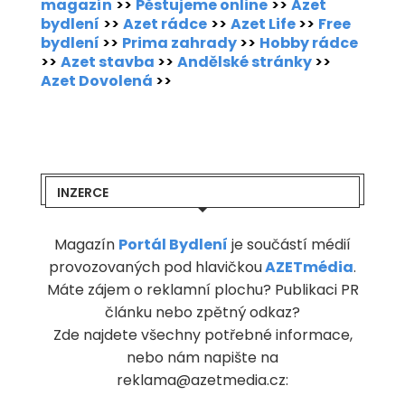
magazín
>>
Pěstujeme online
>>
Azet
bydlení
>>
Azet rádce
>>
Azet Life
>>
Free
bydlení
>>
Prima zahrady
>>
Hobby rádce
>>
Azet stavba
>>
Andělské stránky
>>
Azet Dovolená
>>
INZERCE
Magazín
Portál Bydlení
je součástí médií
provozovaných pod hlavičkou
AZETmédia
.
Máte zájem o reklamní plochu? Publikaci PR
článku nebo zpětný odkaz?
Zde najdete všechny potřebné informace,
nebo nám napište na
reklama@azetmedia.cz: