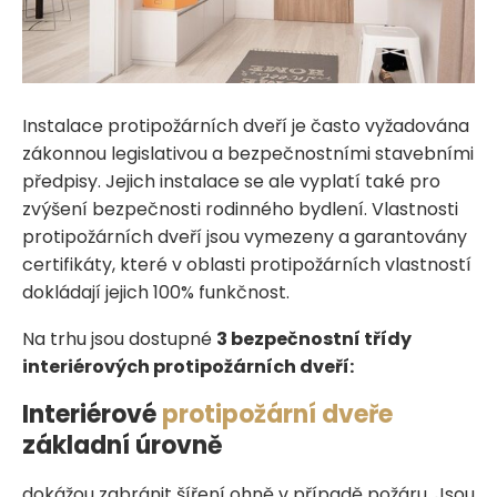
Instalace protipožárních dveří je často vyžadována
zákonnou legislativou a bezpečnostními stavebními
předpisy. Jejich instalace se ale vyplatí také pro
zvýšení bezpečnosti rodinného bydlení. Vlastnosti
protipožárních dveří jsou vymezeny a garantovány
certifikáty, které v oblasti protipožárních vlastností
dokládají jejich 100% funkčnost.
Na trhu jsou dostupné
3 bezpečnostní třídy
interiérových protipožárních dveří:
Interiérové
protipožární dveře
základní úrovně
dokážou zabránit šíření ohně v případě požáru. Jsou