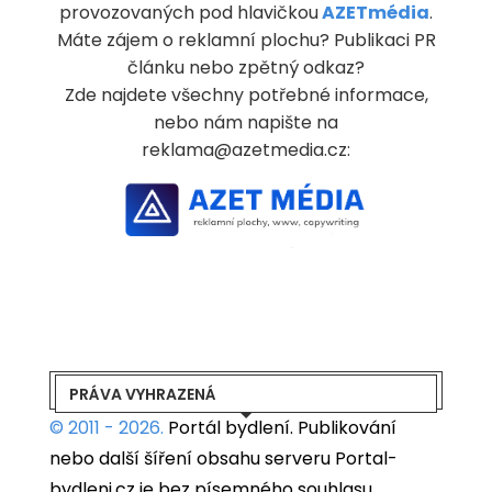
provozovaných pod hlavičkou
AZETmédia
.
Máte zájem o reklamní plochu? Publikaci PR
článku nebo zpětný odkaz?
Zde najdete všechny potřebné informace,
nebo nám napište na
reklama@azetmedia.cz:
PRÁVA VYHRAZENÁ
© 2011 - 2026.
Portál bydlení.
Publikování
nebo další šíření obsahu serveru Portal-
bydleni.cz je bez písemného souhlasu