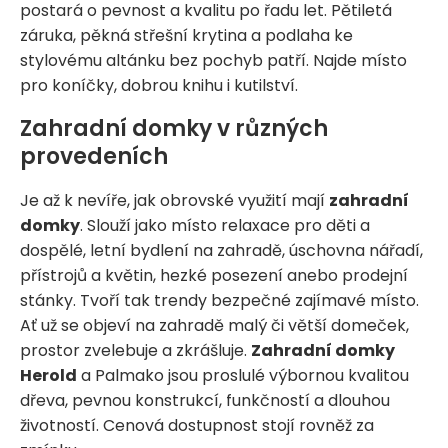
postará o pevnost a kvalitu po řadu let. Pětiletá
záruka, pěkná střešní krytina a podlaha ke
stylovému altánku bez pochyb patří. Najde místo
pro koníčky, dobrou knihu i kutilství.
Zahradní domky v různých
provedeních
Je až k nevíře, jak obrovské využití mají
zahradní
domky
. Slouží jako místo relaxace pro děti a
dospělé, letní bydlení na zahradě, úschovna nářadí,
přístrojů a květin, hezké posezení anebo prodejní
stánky. Tvoří tak trendy bezpečné zajímavé místo.
Ať už se objeví na zahradě malý či větší domeček,
prostor zvelebuje a zkrášluje.
Zahradní domky
Herold
a Palmako jsou proslulé výbornou kvalitou
dřeva, pevnou konstrukcí, funkčností a dlouhou
životností. Cenová dostupnost stojí rovněž za