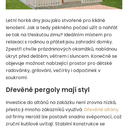
Letní horké dny jsou jako stvořené pro klidné
lenošení. Jak si tedy pěkného počasí užít a nahřát
se tak na třeskutou zimu? Ideálním místem pro
relaxaci s rodinou a přáteli jsou zahradní domky.
Zpestří chvíle prázdninových okamžiků, nabídnou
úkryt před deštěm, větrem i sluncem. Konečně se
objevuje možnost nabízející prostor pro dětské
radovánky, grilování, večírky i odpočinek v
soukromí.
Dřevěné pergoly mají styl
Investice do altánů na zakázku není zrovna nízká,
přesto ji mnoho zákazníků využívá.
Dřevěné altány
od firmy Herold lze postavit snadno svépomocí, což
zruční kutilové uvítají. Stabilní konstrukce se