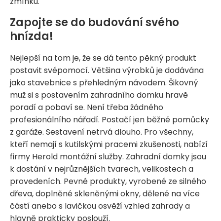
zmínku.
Zapojte se do budování svého
hnízda!
Nejlepší na tom je, že se dá tento pěkný produkt
postavit svépomocí. Většina výrobků je dodávána
jako stavebnice s přehledným návodem. Šikovný
muž si s postavením zahradního domku hravě
poradí a pobaví se. Není třeba žádného
profesionálního nářadí. Postačí jen běžné pomůcky
z garáže. Sestavení netrvá dlouho. Pro všechny,
kteří nemají s kutilskými pracemi zkušenosti, nabízí
firmy Herold montážní služby. Zahradní domky jsou
k dostání v nejrůznějších tvarech, velikostech a
provedeních. Pevné produkty, vyrobené ze silného
dřeva, doplněné skleněnými okny, dělené na více
částí anebo s lavičkou osvěží vzhled zahrady a
hlavně prakticky poslouží.