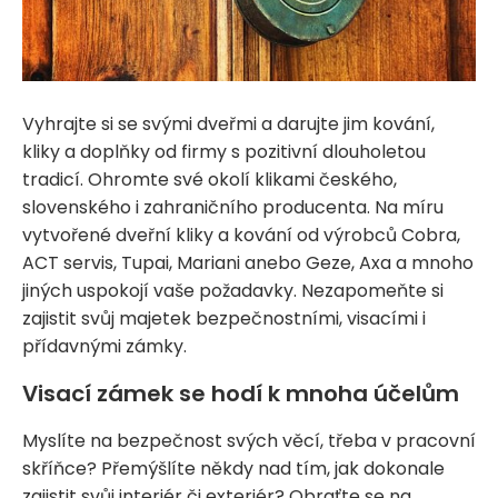
Vyhrajte si se svými dveřmi a darujte jim kování,
kliky a doplňky od firmy s pozitivní dlouholetou
tradicí. Ohromte své okolí klikami českého,
slovenského i zahraničního producenta. Na míru
vytvořené dveřní kliky a kování od výrobců Cobra,
ACT servis, Tupai, Mariani anebo Geze, Axa a mnoho
jiných uspokojí vaše požadavky. Nezapomeňte si
zajistit svůj majetek bezpečnostními, visacími i
přídavnými zámky.
Visací zámek se hodí k mnoha účelům
Myslíte na bezpečnost svých věcí, třeba v pracovní
skříňce? Přemýšlíte někdy nad tím, jak dokonale
zajistit svůj interiér či exteriér? Obraťte se na