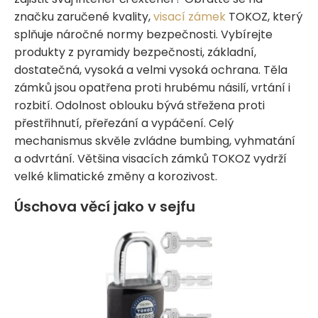
značku zaručené kvality,
visací zámek
TOKOZ, který
splňuje náročné normy bezpečnosti. Vybírejte
produkty z pyramidy bezpečnosti, základní,
dostatečná, vysoká a velmi vysoká ochrana. Těla
zámků jsou opatřena proti hrubému násilí, vrtání i
rozbití. Odolnost oblouku bývá střežena proti
přestřihnutí, přeřezání a vypáčení. Celý
mechanismus skvěle zvládne bumbing, vyhmatání
a odvrtání. Většina visacích zámků TOKOZ vydrží
velké klimatické změny a korozivost.
Úschova věcí jako v sejfu