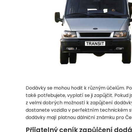
Dodávky se mohou hodit k různým účelům. Pomě
také potřebujete, vyplatí se ji zapůjčit. Poku
z velmi dobrých možností k zapůjčení dodávk
dostanete vozidla v perfektním technickém stav
dodávky mají platnou dálniční známku pro Če
Přijatelný ceník zapůjčení dod