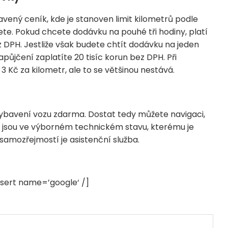
ený ceník, kde je stanoven limit kilometrů podle
te. Pokud chcete dodávku na pouhé tři hodiny, platí
ez DPH. Jestliže však budete chtít dodávku na jeden
zapůjčení zaplatíte 20 tisíc korun bez DPH. Při
 3 Kč za kilometr, ale to se většinou nestává.
ybavení vozu zdarma. Dostat tedy můžete navigaci,
ky jsou ve výborném technickém stavu, kterému je
mozřejmostí je asistenční služba.
sert name=’google‘ /]