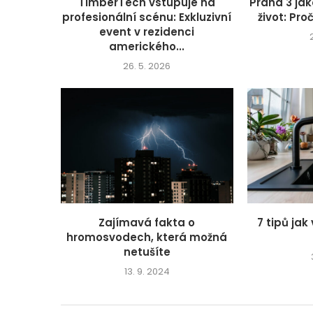
TimberTech vstupuje na
Praha 3 jak
profesionální scénu: Exkluzivní
život: Proč
event v rezidenci
amerického...
26. 5. 2026
Zajímavá fakta o
7 tipů jak
hromosvodech, která možná
netušíte
13. 9. 2024