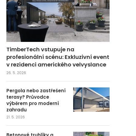
TimberTech vstupuje na
profesionální scénu: Exkluzivní event
v rezidenci amerického velvyslance
26. 5. 2026
Pergola nebo zastřešení
terasy? Průvodce
výběrem pro moderní
zahradu
21. 5. 2026
Betonové truhlíky a