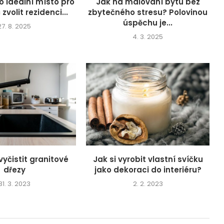
o ideální místo pro
Jak na malování bytu bez
 zvolit rezidenci...
zbytečného stresu? Polovinou
úspěchu je...
27. 8. 2025
4. 3. 2025
 vyčistit granitové
Jak si vyrobit vlastní svíčku
dřezy
jako dekoraci do interiéru?
31. 3. 2023
2. 2. 2023