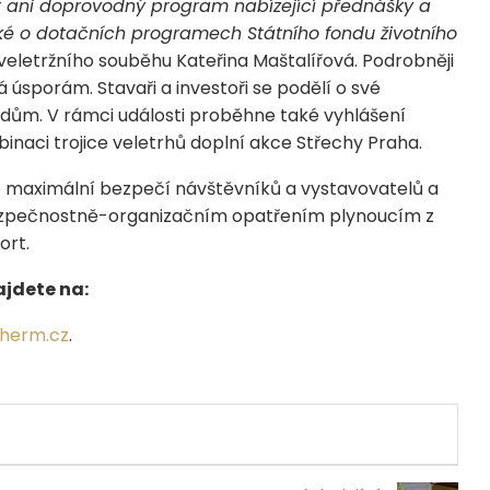
 ani doprovodný program nabízející přednášky a
ké o dotačních programech Státního fondu životního
 veletržního souběhu Kateřina Maštalířová. Podrobněji
 úsporám. Stavaři a investoři se podělí o své
ný dům. V rámci události proběhne také vyhlášení
inaci trojice veletrhů doplní akce Střechy Praha.
 o maximální bezpečí návštěvníků a vystavovatelů a
bezpečnostně-organizačním opatřením plynoucím z
ort.
ajdete na:
herm.cz
.