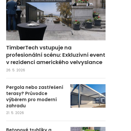
TimberTech vstupuje na
profesionální scénu: Exkluzivní event
v rezidenci amerického velvyslance
26. 5. 2026
Pergola nebo zastřešení
terasy? Průvodce
výběrem pro moderní
zahradu
21. 5. 2026
Betonové truhlíky a