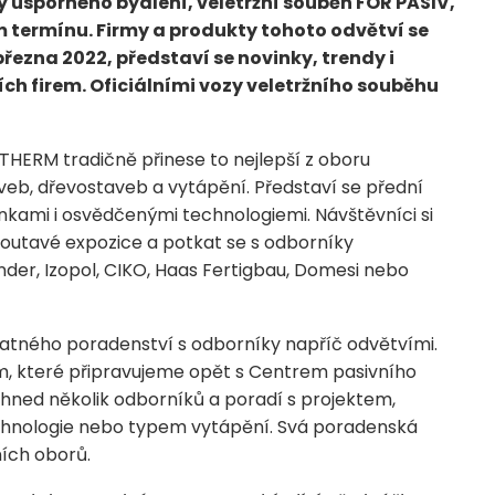
 úsporného bydlení, veletržní souběh FOR PASIV,
termínu. Firmy a produkty tohoto odvětví se
března 2022, představí se novinky, trendy i
h firem. Oficiálními vozy veletržního souběhu
HERM tradičně přinese to nejlepší z oboru
veb, dřevostaveb a vytápění. Představí se přední
nkami i osvědčenými technologiemi. Návštěvníci si
utavé expozice a potkat se s odborníky
hnder, Izopol, CIKO, Haas Fertigbau, Domesi nebo
atného poradenství s odborníky napříč odvětvími.
 které připravujeme opět s Centrem pasivního
ned několik odborníků a poradí s projektem,
hnologie nebo typem vytápění. Svá poradenská
ích oborů.