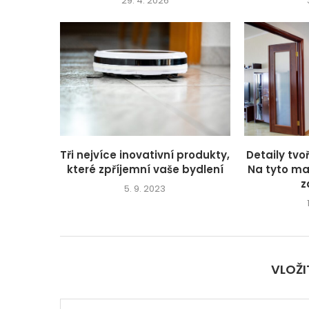
29. 4. 2026
Tři nejvíce inovativní produkty,
Detaily tv
které zpříjemní vaše bydlení
Na tyto mal
z
5. 9. 2023
VLOŽ