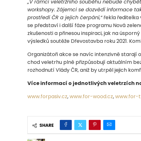
„V rámci veletržního souběhu nebude chybět
workshopy. Zájemci se dozvědí informace ta
prostředí ČR a jejich čerpání,“
řekla ředitelka
se představí i další fáze programu Nová zelená
zkušenosti a přinesou inspiraci, jak na úspor
výsledků soutěže Dřevostavba roku 2021. Komb
Organizátoři akce se navíc intenzivně starají
chod veletrhu plně přizpůsobují aktuálním 
rozhodnutí Vlády ČR, aniž by utrpěl jejich komf
Více informací o jednotlivých veletrzích n
www.forpasiv.cz
,
www.for-wood.cz
,
www.for-t
SHARE