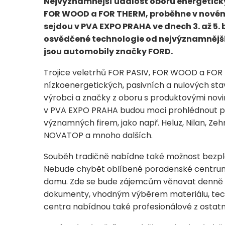
Nejvýznamnější událost oboru energeticky
FOR WOOD a FOR THERM, proběhne v novém 
sejdou v PVA EXPO PRAHA ve dnech 3. až 5. 
osvědčené technologie od nejvýznamnějšíc
jsou automobily značky FORD.
Trojice veletrhů FOR PASIV, FOR WOOD a FOR T
nízkoenergetických, pasivních a nulových sta
výrobci a značky z oboru s produktovými novi
v PVA EXPO PRAHA budou moci prohlédnout po
významných firem, jako např. Heluz, Nilan, Ze
NOVATOP a mnoho dalších.
Souběh tradičně nabídne také možnost bezpl
Nebude chybět oblíbené poradenské centrum,
domu. Zde se bude zájemcům věnovat denně h
dokumenty, vhodným výběrem materiálu, tec
centra nabídnou také profesionálové z ostatn