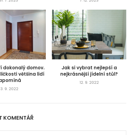
31. 7. 2025
7. 12. 2023
oří dokonalý domov.
Jak si vybrat nejlepší a
ičkosti většina lidí
nejkrásnější jídelní stůl?
apomíná
12. 9. 2022
13. 9. 2022
IT KOMENTÁŘ